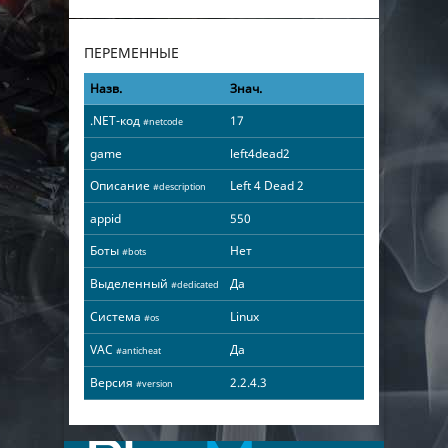
ПЕРЕМЕННЫЕ
Назв.
Знач.
.NET-код
17
#netcode
game
left4dead2
Описание
Left 4 Dead 2
#description
appid
550
Боты
Нет
#bots
Выделенный
Да
#dedicated
Система
Linux
#os
VAC
Да
#anticheat
Версия
2.2.4.3
#version