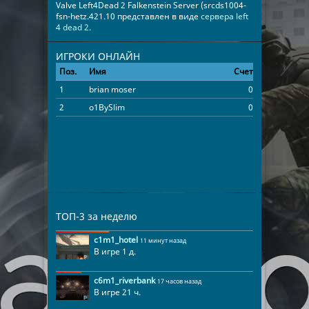
Valve Left4Dead 2 Falkenstein Server (srcds1004-
fsn-hetz.421.10 представлен в виде
сервера left
4 dead 2
.
ИГРОКИ ОНЛАЙН
Поз.
Имя
Счет
Время
1
brian moser
0
00:13:57
2
o1BySlim
0
00:04:14
ТОП-3 за неделю
c1m1_hotel
11 минут назад
В игре 1 д.
c6m1_riverbank
17 часов назад
В игре 21 ч.