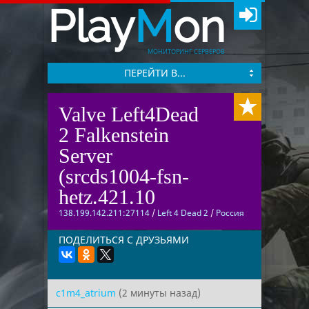
Play
M
on
МОНИТОРИНГ СЕРВЕРОВ
ПЕРЕЙТИ В...
Valve Left4Dead
2 Falkenstein
Server
(srcds1004-fsn-
hetz.421.10
138.199.142.211:27114
/
Left 4 Dead 2
/
Россия
ПОДЕЛИТЬСЯ С ДРУЗЬЯМИ
c1m4_atrium
(2 минуты назад)