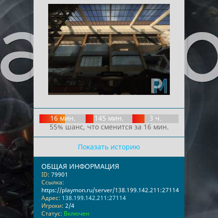
16 мин.
145 мин.
3 ч.
55% шанс, что сменится за 16 мин.
Показать историю
ОБЩАЯ ИНФОРМАЦИЯ
ID:
79901
Ссылка:
https://playmon.ru/server/138.199.142.211:27114
Адрес:
138.199.142.211:27114
Игроки:
2/4
Статус:
Включен