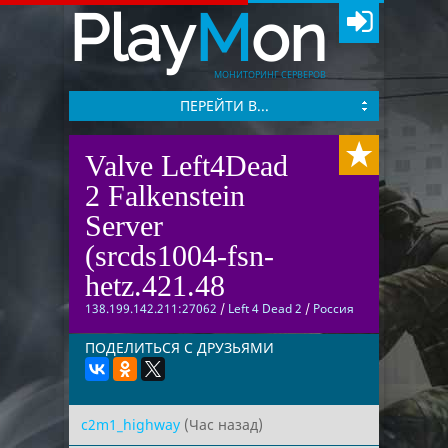
Play
M
on
МОНИТОРИНГ СЕРВЕРОВ
ПЕРЕЙТИ В...
Valve Left4Dead
2 Falkenstein
Server
(srcds1004-fsn-
hetz.421.48
138.199.142.211:27062
/
Left 4 Dead 2
/
Россия
ПОДЕЛИТЬСЯ С ДРУЗЬЯМИ
c2m1_highway
(Час назад)