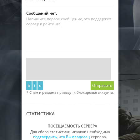
Сообщений нет.
Напишите первое сообщение, это поддержит
сервер в рейтинге.
b
i
u
Отправить
* Спам и реклама приведут к блокировке аккаунта.
СТАТИСТИКА
ПОСЕЩАЕМОСТЬ СЕРВЕРА
Для сбора статистики игроков необходимо
подтвердить, что Вы владелец
сервера.