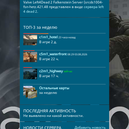
Valve Left4Dead 2 Falkenstein Server (srcds1004-
fsn-hetz.421.48 представлен в виде
сервера left
4 dead 2
.
ТОП-3 за неделю
c1m1_hotel
23 часа назад
В игре 2 д.
c5m1_waterfront
08:29 03.08.2026
В игре 22 ч.
c2m1_highway
сейчас
В игре 17 ч.
Остальные карты
за неделю
ПОСЛЕДНЯЯ АКТИВНОСТЬ
Не выявлено ни какой активности.
НОВОСТИ СЕРВЕРА
Добавить новость