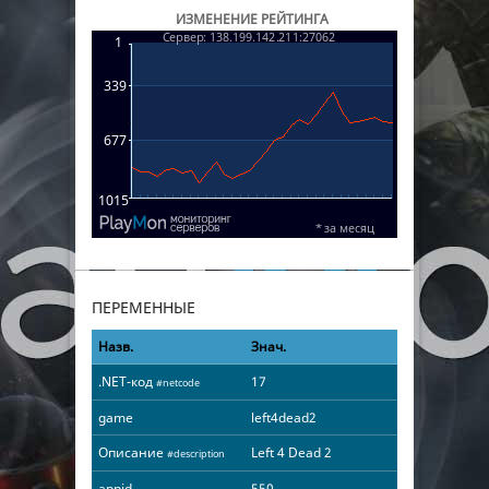
ИЗМЕНЕНИЕ РЕЙТИНГА
ПЕРЕМЕННЫЕ
Назв.
Знач.
.NET-код
17
#netcode
game
left4dead2
Описание
Left 4 Dead 2
#description
appid
550