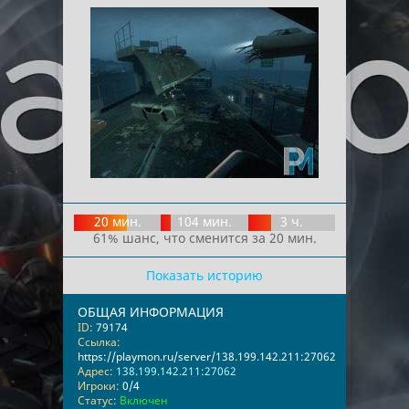
20 мин.
104 мин.
3 ч.
61% шанс, что сменится за 20 мин.
Показать историю
ОБЩАЯ ИНФОРМАЦИЯ
ID:
79174
Ссылка:
https://playmon.ru/server/138.199.142.211:27062
Адрес:
138.199.142.211:27062
Игроки:
0/4
Статус:
Включен