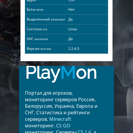
Боты
Нет
#bots
Выделенный
Да
#dedicated
Система
Linux
#os
VAC
Да
#anticheat
Версия
2.2.4.3
#version
Play
M
on
Портал для игроков,
мониторинг серверов Россия,
Белоруссия, Украина, Европа и
СНГ. Статистика и рейтинги
серверов.
Minecraft
мониторинг.
CS GO
мониторинг. Серверы
CS 1.6
, а