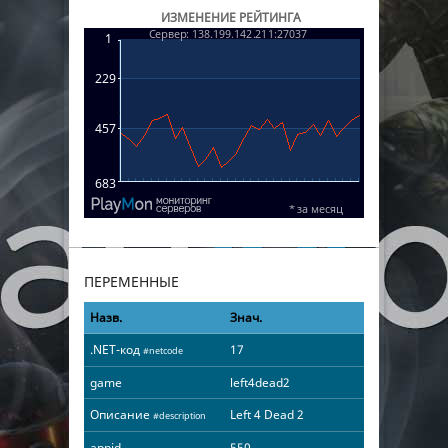
ИЗМЕНЕНИЕ РЕЙТИНГА
ПЕРЕМЕННЫЕ
Назв.
Знач.
.NET-код
17
#netcode
game
left4dead2
Описание
Left 4 Dead 2
#description
appid
550