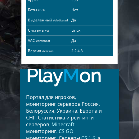
Боты
Нет
#bots
Выделенный
Да
#dedicated
Система
Linux
#os
VAC
Да
#anticheat
Версия
2.2.4.3
#version
Play
M
on
Портал для игроков,
мониторинг серверов Россия,
Белоруссия, Украина, Европа и
СНГ. Статистика и рейтинги
серверов.
Minecraft
мониторинг.
CS GO
мониторинг. Серверы
CS 1.6
, а