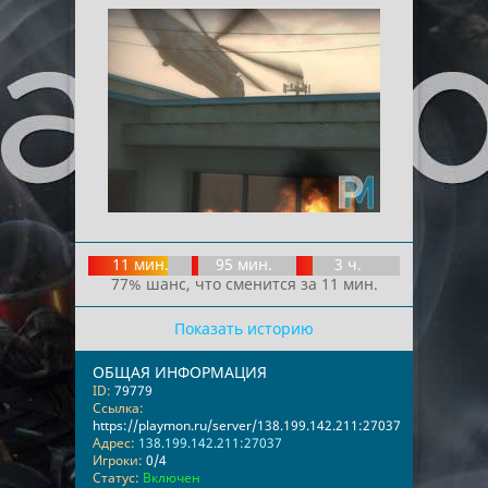
11 мин.
95 мин.
3 ч.
77% шанс, что сменится за 11 мин.
Показать историю
ОБЩАЯ ИНФОРМАЦИЯ
ID:
79779
Ссылка:
https://playmon.ru/server/138.199.142.211:27037
Адрес:
138.199.142.211:27037
Игроки:
0/4
Статус:
Включен