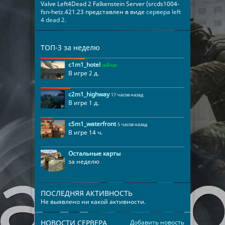
Valve Left4Dead 2 Falkenstein Server (srcds1004-
fsn-hetz.421.23 представлен в виде
сервера left
4 dead 2
.
ТОП-3 за неделю
c1m1_hotel
сейчас
В игре 2 д.
c2m1_highway
17 часов назад
В игре 1 д.
c5m1_waterfront
5 часов назад
В игре 14 ч.
Остальные карты
за неделю
ПОСЛЕДНЯЯ АКТИВНОСТЬ
Не выявлено ни какой активности.
НОВОСТИ СЕРВЕРА
Добавить новость