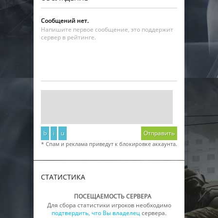
Сообщений нет.
Напишите первое сообщение, это поддержит
сервер в рейтинге.
b
i
u
Отправить
* Спам и реклама приведут к блокировке аккаунта.
СТАТИСТИКА
ПОСЕЩАЕМОСТЬ СЕРВЕРА
Для сбора статистики игроков необходимо
подтвердить, что Вы владелец
сервера.