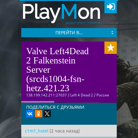
Play
M
on
МОНИТОРИНГ СЕРВЕРОВ
ПЕРЕЙТИ В...
Valve Left4Dead
2 Falkenstein
Server
(srcds1004-fsn-
hetz.421.23
138.199.142.211:27037
/
Left 4 Dead 2
/
Россия
ПОДЕЛИТЬСЯ С ДРУЗЬЯМИ
c1m1_hotel
(2 часа назад)