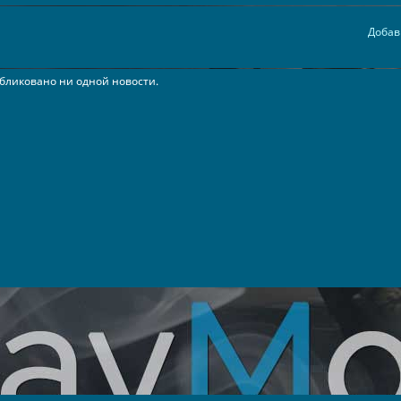
Добав
бликовано ни одной новости.