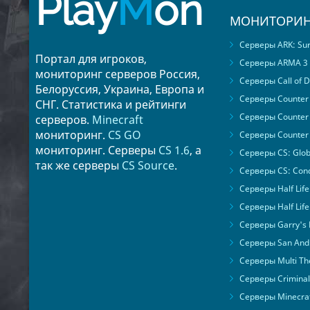
Play
M
on
МОНИТОРИН
Серверы ARK: Surv
Портал для игроков,
Серверы ARMA 3
мониторинг серверов Россия,
Серверы Call of D
Белоруссия, Украина, Европа и
Серверы Counter S
СНГ. Статистика и рейтинги
Серверы Counter 
серверов.
Minecraft
мониторинг.
CS GO
Серверы Counter 
мониторинг. Серверы
CS 1.6
, а
Серверы CS: Glob
так же серверы
CS Source
.
Серверы CS: Cond
Серверы Half Life
Серверы Half Life
Серверы Garry's
Серверы San Andr
Серверы Multi The
Серверы Criminal 
Серверы Minecra