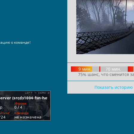
ацию о команде!
9 мин.
70 мин.
75% шанс, что сменится за
Показать историю