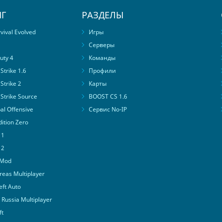
Г
РАЗДЕЛЫ
ival Evolved
Игры
Серверы
uty 4
Команды
trike 1.6
Профили
Strike 2
Карты
Strike Source
BOOST CS 1.6
al Offensive
Сервис No-IP
ition Zero
 1
 2
 Mod
eas Multiplayer
ft Auto
Russia Multiplayer
ft