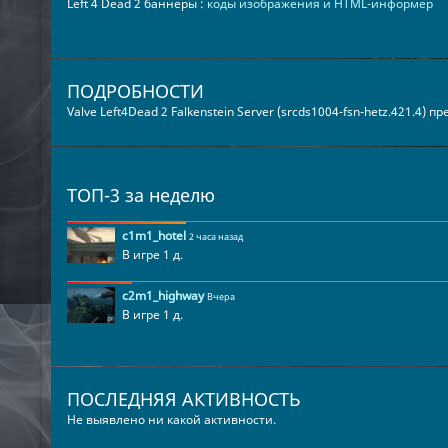
Left 4 Dead 2 баннеры :
коды изображения и HTML-информер
ПОДРОБНОСТИ
Valve Left4Dead 2 Falkenstein Server (srcds1004-fsn-hetz.421.4) 
ТОП-3 за неделю
c1m1_hotel
2 часа назад
В игре 1 д.
c2m1_highway
Вчера
В игре 1 д.
ПОСЛЕДНЯЯ АКТИВНОСТЬ
Не выявлено ни какой активности.