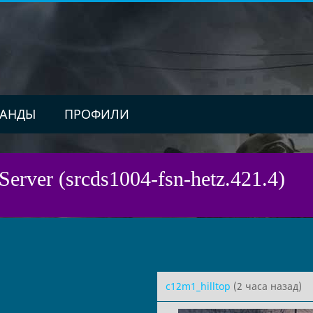
АНДЫ
ПРОФИЛИ
Server (srcds1004-fsn-hetz.421.4)
c12m1_hilltop
(2 часа назад)