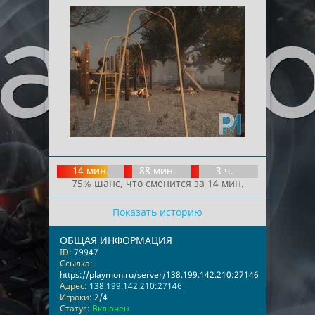
14 мин.
88 мин.
3 ч.
75% шанс, что сменится за 14 мин.
Показать историю
ОБЩАЯ ИНФОРМАЦИЯ
ID:
79947
Ссылка:
https://playmon.ru/server/138.199.142.210:27146
Адрес:
138.199.142.210:27146
Игроки:
2/4
Статус:
Включен