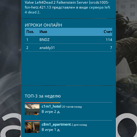
Valve Left4Dead 2 Falkenstein Server (srcds1005-
fsn-hetz.421.13 представлен в виде
сервера left
4 dead 2
.
ИГРОКИ ОНЛАЙН
Поз.
Имя
Счет
Время
1
BNDZ
114
00:17:41
2
anably31
7
00:17:41
ТОП-3 за неделю
c1m1_hotel
20 часов назад
В игре 2 д.
c8m1_apartment
2 дня назад
В игре 1 д.