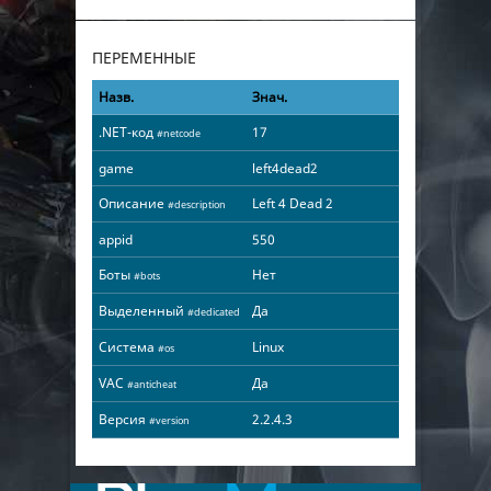
ПЕРЕМЕННЫЕ
Назв.
Знач.
.NET-код
17
#netcode
game
left4dead2
Описание
Left 4 Dead 2
#description
appid
550
Боты
Нет
#bots
Выделенный
Да
#dedicated
Система
Linux
#os
VAC
Да
#anticheat
Версия
2.2.4.3
#version