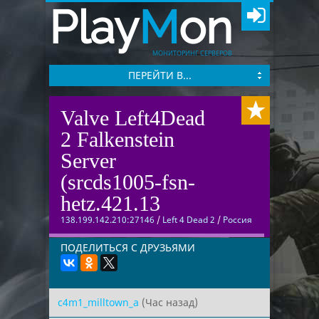
Play
M
on
МОНИТОРИНГ СЕРВЕРОВ
ПЕРЕЙТИ В...
Valve Left4Dead
2 Falkenstein
Server
(srcds1005-fsn-
hetz.421.13
138.199.142.210:27146
/
Left 4 Dead 2
/
Россия
ПОДЕЛИТЬСЯ С ДРУЗЬЯМИ
c4m1_milltown_a
(Час назад)