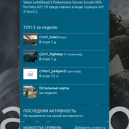
Valve Left4Dead 2 Falkenstein Server (srcds1005-
fsn-hetz.421.10 представлен в виде
сервера left
4 dead 2
.
ТОП-3 за неделю
c1m1_hotel
Вчера
В игре 1 д.
c2m1_highway
14 часов назад
В игре 1 д.
c14m1_junkyard
2 дня назад
В игре 13 ч.
Остальные карты
за неделю
ПОСЛЕДНЯЯ АКТИВНОСТЬ
Не выявлено ни какой активности.
НОВОСТИ СЕРВЕРА
Добавить новость