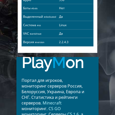
Боты
Нет
#bots
Выделенный
Да
#dedicated
Система
Linux
#os
VAC
Да
#anticheat
Версия
2.2.4.3
#version
Play
M
on
Портал для игроков,
мониторинг серверов Россия,
Белоруссия, Украина, Европа и
СНГ. Статистика и рейтинги
серверов.
Minecraft
мониторинг.
CS GO
мониторинг. Серверы
CS 1.6
, а