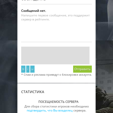
Сообщений нет.
Напишите первое сообщение, это поддержит
сервер в рейтинге.
b
i
u
Отправить
* Спам и реклама приведут к блокировке аккаунта.
СТАТИСТИКА
ПОСЕЩАЕМОСТЬ СЕРВЕРА
Для сбора статистики игроков необходимо
подтвердить, что Вы владелец
сервера.