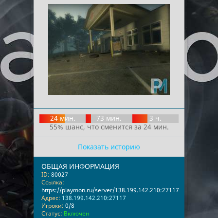
24 мин.
73 мин.
3 ч.
55% шанс, что сменится за 24 мин.
Показать историю
ОБЩАЯ ИНФОРМАЦИЯ
ID:
80027
Ссылка:
https://playmon.ru/server/138.199.142.210:27117
Адрес:
138.199.142.210:27117
Игроки:
0/8
Статус:
Включен