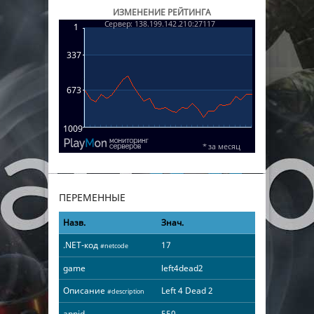
ИЗМЕНЕНИЕ РЕЙТИНГА
ПЕРЕМЕННЫЕ
Назв.
Знач.
.NET-код
17
#netcode
game
left4dead2
Описание
Left 4 Dead 2
#description
appid
550