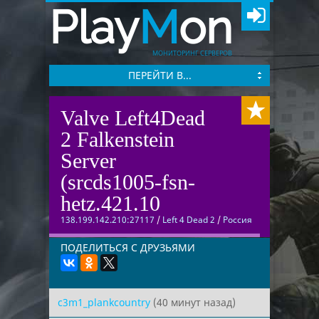
Play
M
on
МОНИТОРИНГ СЕРВЕРОВ
ПЕРЕЙТИ В...
Valve Left4Dead
2 Falkenstein
Server
(srcds1005-fsn-
hetz.421.10
138.199.142.210:27117
/
Left 4 Dead 2
/
Россия
ПОДЕЛИТЬСЯ С ДРУЗЬЯМИ
c3m1_plankcountry
(40 минут назад)