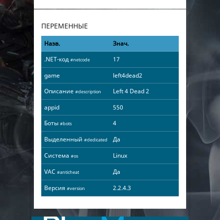
ПЕРЕМЕННЫЕ
Назв.
Знач.
.NET-код
17
#netcode
game
left4dead2
Описание
Left 4 Dead 2
#description
appid
550
Боты
4
#bots
Выделенный
Да
#dedicated
Система
Linux
#os
VAC
Да
#anticheat
Версия
2.2.4.3
#version