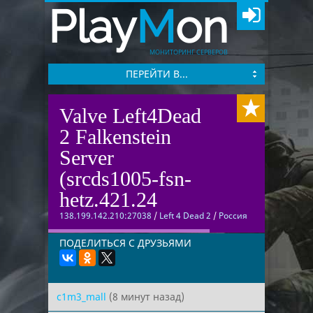
Play
M
on
МОНИТОРИНГ СЕРВЕРОВ
ПЕРЕЙТИ В...
Valve Left4Dead
2 Falkenstein
Server
(srcds1005-fsn-
hetz.421.24
138.199.142.210:27038
/
Left 4 Dead 2
/
Россия
ПОДЕЛИТЬСЯ С ДРУЗЬЯМИ
c1m3_mall
(8 минут назад)