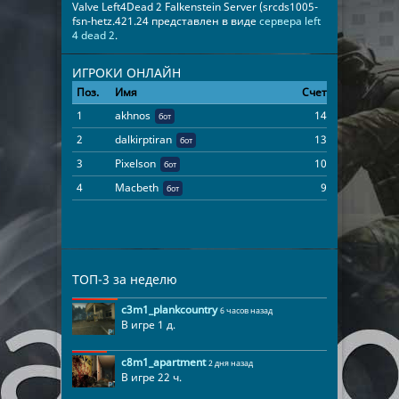
Valve Left4Dead 2 Falkenstein Server (srcds1005-
fsn-hetz.421.24 представлен в виде
сервера left
4 dead 2
.
ИГРОКИ ОНЛАЙН
Поз.
Имя
Счет
Время
1
akhnos
14
01:13:41
бот
2
dalkirptiran
13
01:13:41
бот
3
Pixelson
10
01:13:41
бот
4
Macbeth
9
01:13:41
бот
ТОП-3 за неделю
c3m1_plankcountry
6 часов назад
В игре 1 д.
c8m1_apartment
2 дня назад
В игре 22 ч.