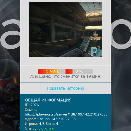
19 мин.
3 ч.
75% шанс, что сменится за 19 мин.
Показать историю
ОБЩАЯ ИНФОРМАЦИЯ
ID:
79761
Ссылка:
https://playmon.ru/server/138.199.142.210:27038
Адрес:
138.199.142.210:27038
Игроки:
4/8
Боты:
4
Статус:
Включен