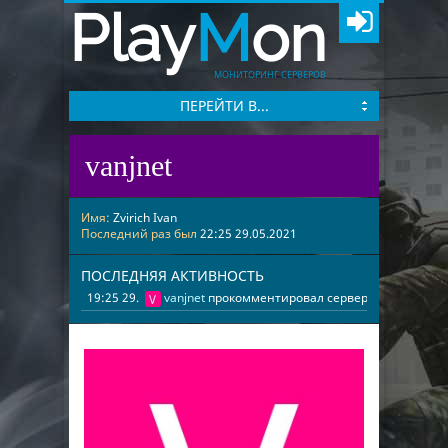
Play
M
on
МОНИТОРИНГ СЕРВЕРОВ
ПЕРЕЙТИ В...
vanjnet
Имя:
Zvirich Ivan
Последний раз был
22:25 29.05.2021
ПОСЛЕДНЯЯ АКТИВНОСТЬ
19:25 29.05.2021
vanjnet
прокомментировал сервер
[v34] † |