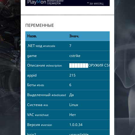
ПЕРЕМЕННЫЕ
Назв.
Знач.
.NET-код
7
#netcode
game
cstrike
Описание
███████ОРУЖИЯ CSGO███████
#description
appid
215
Боты
6
#bots
Выделенный
Да
#dedicated
Система
Linux
#os
VAC
Нет
#anticheat
Версия
1.0.0.34
#version
bzip2
unavailable