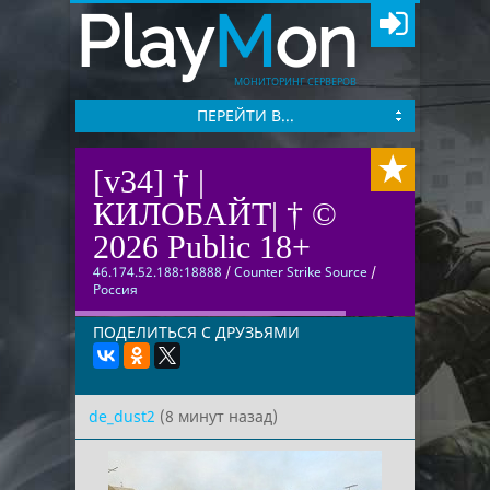
Play
M
on
МОНИТОРИНГ СЕРВЕРОВ
ПЕРЕЙТИ В...
[v34] † |
КИЛОБАЙТ| † ©
2026 Public 18+
46.174.52.188:18888
/
Counter Strike Source
/
Россия
ПОДЕЛИТЬСЯ С ДРУЗЬЯМИ
de_dust2
(8 минут назад)