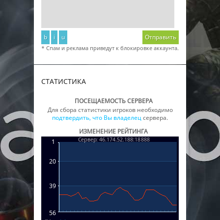
b
i
u
Отправить
* Спам и реклама приведут к блокировке аккаунта.
СТАТИСТИКА
ПОСЕЩАЕМОСТЬ СЕРВЕРА
Для сбора статистики игроков необходимо
подтвердить, что Вы владелец
сервера.
ИЗМЕНЕНИЕ РЕЙТИНГА