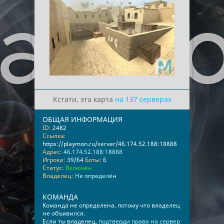
Кстати, эта карта
на 137 серверах
ОБЩАЯ ИНФОРМАЦИЯ
ID:
2482
Ссылка:
https://playmon.ru/server/46.174.52.188:18888
Адрес:
46.174.52.188:18888
Игроки:
39/64
Боты:
6
Статус:
Включен
Владелец:
Не определён
КОМАНДА
Команда не определена, потому что владелец
не объявился.
Если ты владелец,
подтверди права на сервер