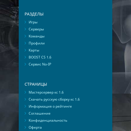
РАЗДЕЛЫ
Игры
Серверы
Команды
Профили
Карты
BOOST CS 1.6
Сервис No-IP
СТРАНИЦЫ
Мастерсервер кс 1.6
Скачать русскую сборку кс 1.6
Информация о рейтинге
Соглашение
Конфиденциальность
Оферта