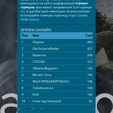
имеющихся на сайте модификаций
игровых
серверов
, вам может понравиться
Surf серверы
css
. А для быстрой навигации по всем меткам -
используйте главную страницу
игры Counter
Strike Source
.
ИГРОКИ ОНЛАЙН
Поз.
Имя
Счет
Время
1
Лирика
483
11:58:48
2
Old School #Raider
427
04:01:00
3
Ekaterina
390
03:59:36
4
CTACOH
327
04:39:43
5
|Raketa.Requiem|
193
02:55:45
6
`Митяй 13rus
145
02:05:03
7
ФЕeEЛИПЕeEФИТНЕeEСc
106
09:10:05
8
TolkoHardcore
104
02:26:26
9
Kirill
102
01:18:21
10
Саня под плюшкой
82
01:41:08
11
Кulёк
78
00:58:56