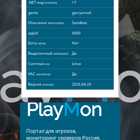
.NET-код
17
#netcode
game
garrysmod
Описание
Sandbox
#description
appid
4000
Боты
Нет
#bots
Выделенный
Да
#dedicated
Система
Linux
#os
VAC
Да
#anticheat
Версия
2026.04.29
#version
Play
M
on
Портал для игроков,
мониторинг серверов Россия,