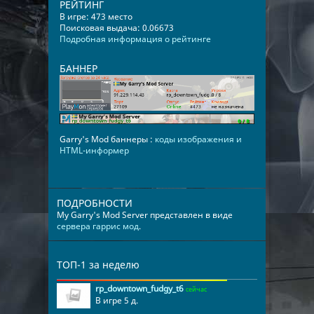
РЕЙТИНГ
В игре: 473 место
Поисковая выдача: 0.06673
Подробная информация о рейтинге
БАННЕР
Garry's Mod баннеры :
коды изображения и
HTML-информер
ПОДРОБНОСТИ
My Garry's Mod Server представлен в виде
сервера гаррис мод
.
ТОП-1 за неделю
rp_downtown_fudgy_t6
сейчас
В игре 5 д.