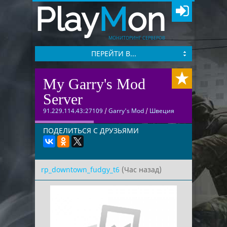
Play
M
on
МОНИТОРИНГ СЕРВЕРОВ
ПЕРЕЙТИ В...
My Garry's Mod
Server
91.229.114.43:27109
/
Garry's Mod
/
Швеция
ПОДЕЛИТЬСЯ С ДРУЗЬЯМИ
rp_downtown_fudgy_t6
(Час назад)