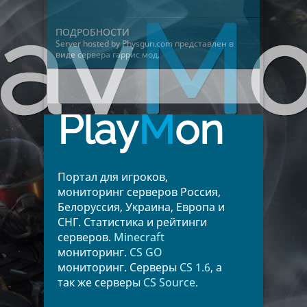
ПОДРОБНОСТИ
Server hosted by Physgun.com представлен в
виде
сервера гаррис мод
.
Play
M
on
Портал для игроков,
мониторинг серверов Россия,
Белоруссия, Украина, Европа и
СНГ. Статистика и рейтинги
серверов.
Minecraft
мониторинг.
CS GO
мониторинг. Серверы
CS 1.6
, а
так же серверы
CS Source
.