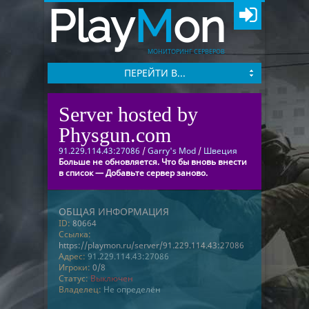
Play
M
on
МОНИТОРИНГ СЕРВЕРОВ
ПЕРЕЙТИ В...
Server hosted by
Physgun.com
91.229.114.43:27086
/
Garry's Mod
/
Швеция
Больше не обновляется. Что бы вновь внести
в список — Добавьте сервер заново.
ОБЩАЯ ИНФОРМАЦИЯ
ID:
80664
Ссылка:
https://playmon.ru/server/91.229.114.43:27086
Адрес:
91.229.114.43:27086
Игроки:
0/8
Статус:
Выключен
Владелец:
Не определён