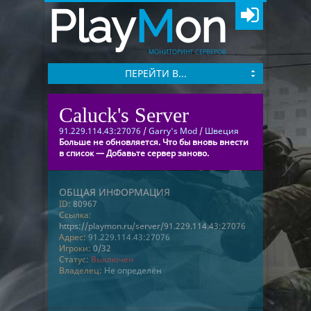
Play
M
on
МОНИТОРИНГ СЕРВЕРОВ
ПЕРЕЙТИ В...
Caluck's Server
91.229.114.43:27076
/
Garry's Mod
/
Швеция
Больше не обновляется. Что бы вновь внести
в список — Добавьте сервер заново.
ОБЩАЯ ИНФОРМАЦИЯ
ID:
80967
Ссылка:
https://playmon.ru/server/91.229.114.43:27076
Адрес:
91.229.114.43:27076
Игроки:
0/32
Статус:
Выключен
Владелец:
Не определён