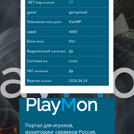
.NET-код
17
#netcode
game
garrysmod
Описание
DarkRP
#description
appid
4000
Боты
Нет
#bots
Выделенный
Да
#dedicated
Система
Linux
#os
VAC
Да
#anticheat
Версия
2026.04.29
#version
Play
M
on
Портал для игроков,
мониторинг серверов Россия,