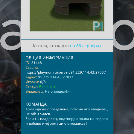
Кстати, эта карта
на 66 серверах
ОБЩАЯ ИНФОРМАЦИЯ
ID:
81448
Ссылка:
https://playmon.ru/server/91.229.114.43:27037
Адрес:
91.229.114.43:27037
Игроки:
0/8
Статус:
Включен
Владелец:
Не определён
КОМАНДА
Команда не определена, потому что владелец
не объявился.
Если ты владелец,
подтверди права на сервер
и добавь информацию о команде!