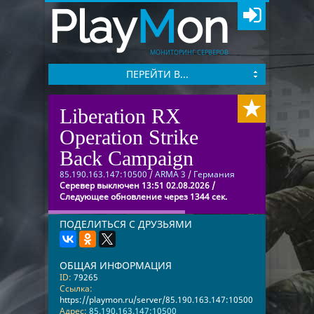
Play
M
on
МОНИТОРИНГ СЕРВЕРОВ
ПЕРЕЙТИ В...
Liberation RX
Operation Strike
Back Campaign
85.190.163.147:10500
/
ARMA 3
/
Германия
Серевер выключен 13:51 02.08.2026 /
Следующее обновление через 1344 сек.
ПОДЕЛИТЬСЯ С ДРУЗЬЯМИ
ОБЩАЯ ИНФОРМАЦИЯ
ID:
79265
Ссылка:
https://playmon.ru/server/85.190.163.147:10500
Адрес:
85.190.163.147:10500