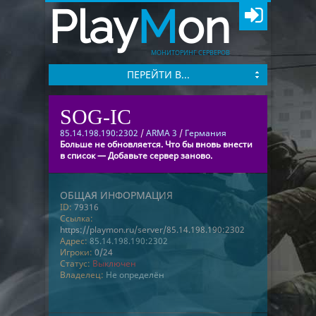
Play
M
on
МОНИТОРИНГ СЕРВЕРОВ
ПЕРЕЙТИ В...
SOG-IC
85.14.198.190:2302
/
ARMA 3
/
Германия
Больше не обновляется. Что бы вновь внести
в список — Добавьте сервер заново.
ОБЩАЯ ИНФОРМАЦИЯ
ID:
79316
Ссылка:
https://playmon.ru/server/85.14.198.190:2302
Адрес:
85.14.198.190:2302
Игроки:
0/24
Статус:
Выключен
Владелец:
Не определён