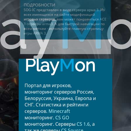
ПОДРОБНОСТИ
SOG-IC представлен в виде
сервера арма 3
. Из
всех имеющихся на сайте модификаций
игровых серверов
, вам может понравиться
​​​​​​​​ACE
3 серверы arma3
. А для быстрой навигации по
всем меткам - используйте главную страницу
игры ARMA 3
.
Play
M
on
Портал для игроков,
мониторинг серверов Россия,
Белоруссия, Украина, Европа и
СНГ. Статистика и рейтинги
серверов.
Minecraft
мониторинг.
CS GO
мониторинг. Серверы
CS 1.6
, а
так же серверы
CS Source
.