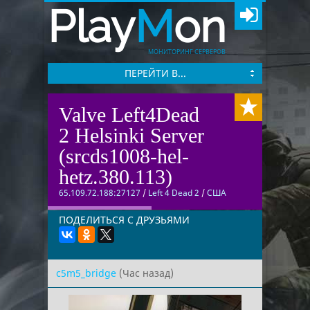
Play
M
on
МОНИТОРИНГ СЕРВЕРОВ
ПЕРЕЙТИ В...
Valve Left4Dead
2 Helsinki Server
(srcds1008-hel-
hetz.380.113)
65.109.72.188:27127
/
Left 4 Dead 2
/
США
ПОДЕЛИТЬСЯ С ДРУЗЬЯМИ
c5m5_bridge
(Час назад)