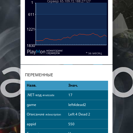
ПЕРЕМЕННЫЕ
Назв.
Знач.
.NET-код
17
#netcode
game
left4dead2
Описание
Left 4 Dead 2
#description
appid
550