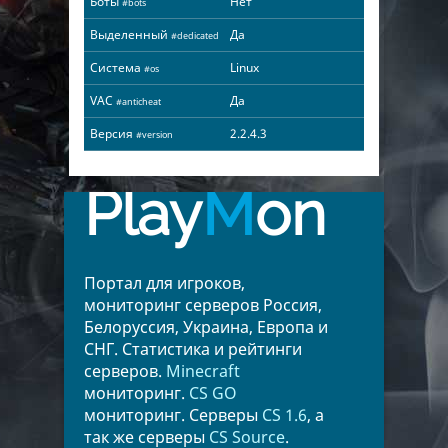
Боты
Нет
#bots
Выделенный
Да
#dedicated
Система
Linux
#os
VAC
Да
#anticheat
Версия
2.2.4.3
#version
Play
M
on
Портал для игроков,
мониторинг серверов Россия,
Белоруссия, Украина, Европа и
СНГ. Статистика и рейтинги
серверов.
Minecraft
мониторинг.
CS GO
мониторинг. Серверы
CS 1.6
, а
так же серверы
CS Source
.