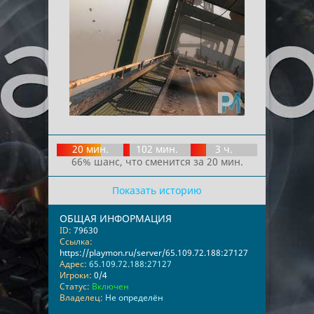
20 мин.
102 мин.
3 ч.
66% шанс, что сменится за 20 мин.
Показать историю
ОБЩАЯ ИНФОРМАЦИЯ
ID:
79630
Ссылка:
https://playmon.ru/server/65.109.72.188:27127
Адрес:
65.109.72.188:27127
Игроки:
0/4
Статус:
Включен
Владелец:
Не определён