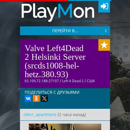
Play
M
on
МОНИТОРИНГ СЕРВЕРОВ
ПЕРЕЙТИ В...
Valve Left4Dead
2 Helsinki Server
(srcds1008-hel-
hetz.380.93)
65.109.72.188:27107
/
Left 4 Dead 2
/
США
ПОДЕЛИТЬСЯ С ДРУЗЬЯМИ
c8m1_apartment
(2 часа назад)