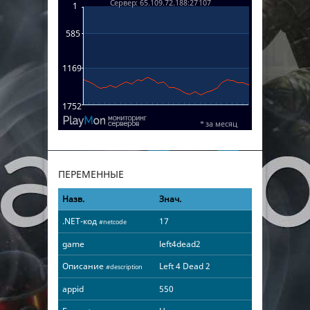
ПЕРЕМЕННЫЕ
Назв.
Знач.
.NET-код
17
#netcode
game
left4dead2
Описание
Left 4 Dead 2
#description
appid
550