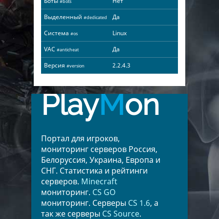
Боты
Нет
#bots
Выделенный
Да
#dedicated
Система
Linux
#os
VAC
Да
#anticheat
Версия
2.2.4.3
#version
Play
M
on
Портал для игроков,
мониторинг серверов Россия,
Белоруссия, Украина, Европа и
СНГ. Статистика и рейтинги
серверов.
Minecraft
мониторинг.
CS GO
мониторинг. Серверы
CS 1.6
, а
так же серверы
CS Source
.