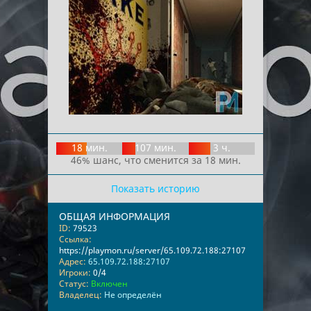
18 мин.
107 мин.
3 ч.
46% шанс, что сменится за 18 мин.
Показать историю
ОБЩАЯ ИНФОРМАЦИЯ
ID:
79523
Ссылка:
https://playmon.ru/server/65.109.72.188:27107
Адрес:
65.109.72.188:27107
Игроки:
0/4
Статус:
Включен
Владелец:
Не определён