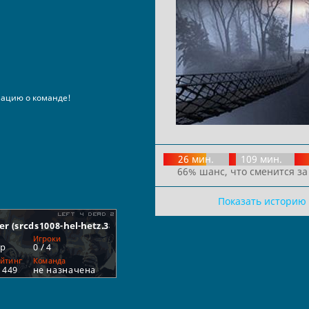
ацию о команде!
26 мин.
109 мин.
66% шанс, что сменится за
Показать историю