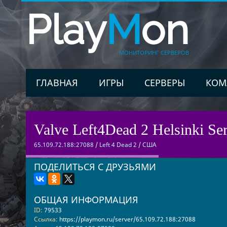
Play
M
on
МОНИТОРИНГ СЕРВЕРОВ
ГЛАВНАЯ
ИГРЫ
СЕРВЕРЫ
КОМ
Valve Left4Dead 2 Helsinki Ser
65.109.72.188:27088
/
Left 4 Dead 2
/
США
ПОДЕЛИТЬСЯ С ДРУЗЬЯМИ
ОБЩАЯ ИНФОРМАЦИЯ
ID:
79533
Ссылка:
https://playmon.ru/server/65.109.72.188:27088