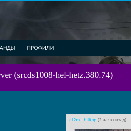
АНДЫ
ПРОФИЛИ
ver (srcds1008-hel-hetz.380.74)
c12m1_hilltop
(2 часа назад)