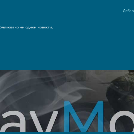
Добав
бликовано ни одной новости.