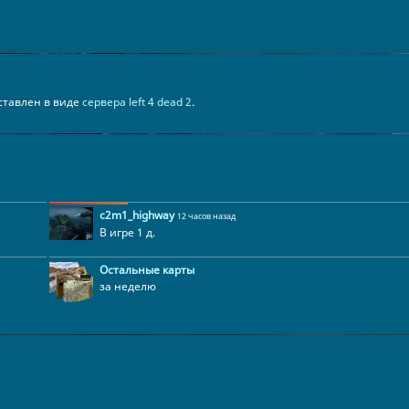
едставлен в виде
сервера left 4 dead 2
.
c2m1_highway
12 часов назад
В игре 1 д.
Остальные карты
за неделю