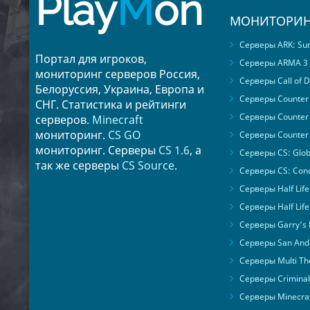
Play
M
on
МОНИТОРИН
Серверы ARK: Surv
Портал для игроков,
Серверы ARMA 3
мониторинг серверов Россия,
Серверы Call of D
Белоруссия, Украина, Европа и
Серверы Counter S
СНГ. Статистика и рейтинги
Серверы Counter 
серверов.
Minecraft
мониторинг.
CS GO
Серверы Counter 
мониторинг. Серверы
CS 1.6
, а
Серверы CS: Glob
так же серверы
CS Source
.
Серверы CS: Cond
Серверы Half Life
Серверы Half Life
Серверы Garry's
Серверы San Andr
Серверы Multi The
Серверы Criminal 
Серверы Minecra