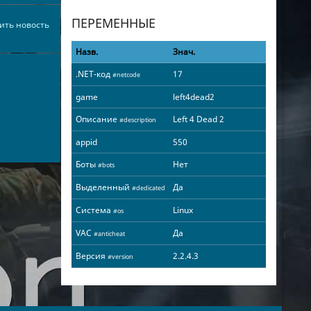
ПЕРЕМЕННЫЕ
ить новость
Назв.
Знач.
.NET-код
17
#netcode
game
left4dead2
Описание
Left 4 Dead 2
#description
appid
550
Боты
Нет
#bots
Выделенный
Да
#dedicated
Система
Linux
#os
VAC
Да
#anticheat
Версия
2.2.4.3
#version