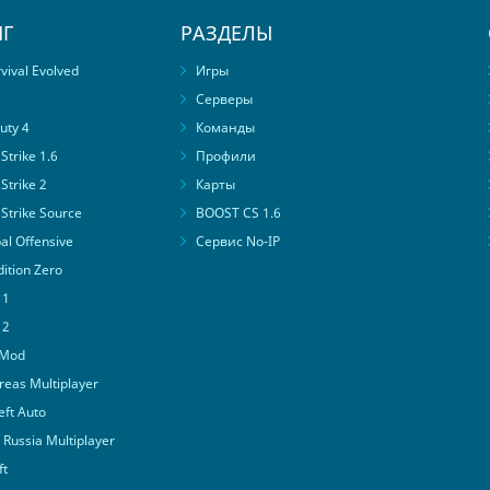
Г
РАЗДЕЛЫ
ival Evolved
Игры
Серверы
uty 4
Команды
trike 1.6
Профили
Strike 2
Карты
Strike Source
BOOST CS 1.6
al Offensive
Сервис No-IP
ition Zero
 1
 2
 Mod
eas Multiplayer
ft Auto
Russia Multiplayer
ft