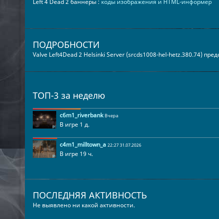
Left 4 Dead 2 баннеры :
коды изображения и HTML-информер
ПОДРОБНОСТИ
Valve Left4Dead 2 Helsinki Server (srcds1008-hel-hetz.380.74) пр
ТОП-3 за неделю
c6m1_riverbank
Вчера
В игре 1 д.
c4m1_milltown_a
22:27 31.07.2026
В игре 19 ч.
ПОСЛЕДНЯЯ АКТИВНОСТЬ
Не выявлено ни какой активности.