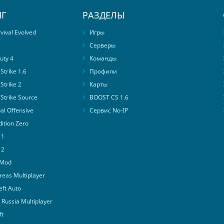
Г
РАЗДЕЛЫ
ival Evolved
Игры
Серверы
uty 4
Команды
trike 1.6
Профили
Strike 2
Карты
Strike Source
BOOST CS 1.6
al Offensive
Сервис No-IP
ition Zero
 1
 2
 Mod
eas Multiplayer
ft Auto
Russia Multiplayer
ft