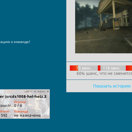
ацию о команде!
73 мин.
118 мин.
60% шанс, что не сменится
Показать историю