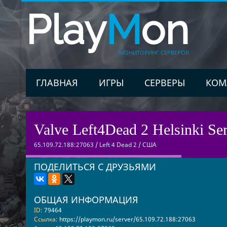
Play
M
on
МОНИТОРИНГ СЕРВЕРОВ
ГЛАВНАЯ
ИГРЫ
СЕРВЕРЫ
КОМ
Valve Left4Dead 2 Helsinki Ser
65.109.72.188:27063
/
Left 4 Dead 2
/
США
ПОДЕЛИТЬСЯ С ДРУЗЬЯМИ
ОБЩАЯ ИНФОРМАЦИЯ
ID:
79464
Ссылка:
https://playmon.ru/server/65.109.72.188:27063