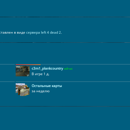
едставлен в виде
сервера left 4 dead 2
.
c3m1_plankcountry
сейчас
В игре 1 д.
Остальные карты
за неделю