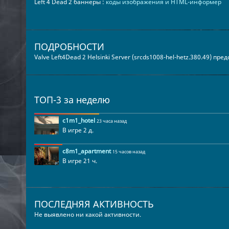
Left 4 Dead 2 баннеры :
коды изображения и HTML-информер
ПОДРОБНОСТИ
Valve Left4Dead 2 Helsinki Server (srcds1008-hel-hetz.380.49) пр
ТОП-3 за неделю
c1m1_hotel
23 часа назад
В игре 2 д.
c8m1_apartment
15 часов назад
В игре 21 ч.
ПОСЛЕДНЯЯ АКТИВНОСТЬ
Не выявлено ни какой активности.