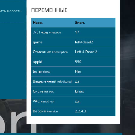
ПЕРЕМЕННЫЕ
ить новость
Назв.
Знач.
.NET-код
17
#netcode
game
left4dead2
Описание
Left 4 Dead 2
#description
appid
550
Боты
Нет
#bots
Выделенный
Да
#dedicated
Система
Linux
#os
VAC
Да
#anticheat
Версия
2.2.4.3
#version