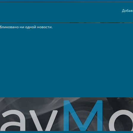
Добав
бликовано ни одной новости.