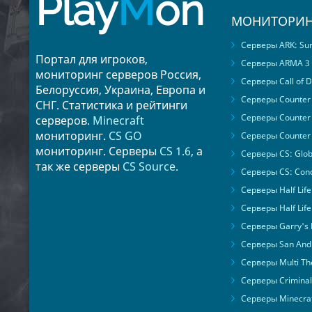
Play
M
on
МОНИТОРИН
Серверы ARK: Surv
Портал для игроков,
Серверы ARMA 3
мониторинг серверов Россия,
Серверы Call of D
Белоруссия, Украина, Европа и
Серверы Counter S
СНГ. Статистика и рейтинги
Серверы Counter 
серверов.
Minecraft
мониторинг.
CS GO
Серверы Counter 
мониторинг. Серверы
CS 1.6
, а
Серверы CS: Glob
так же серверы
CS Source
.
Серверы CS: Cond
Серверы Half Life
Серверы Half Life
Серверы Garry's
Серверы San Andr
Серверы Multi The
Серверы Criminal 
Серверы Minecra