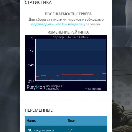
СТАТИСТИКА
ПОСЕЩАЕМОСТЬ СЕРВЕРА
Для сбора статистики игроков необходимо
подтвердить, что Вы владелец
сервера.
ИЗМЕНЕНИЕ РЕЙТИНГА
ПЕРЕМЕННЫЕ
Назв.
Знач.
.NET-код
17
#netcode