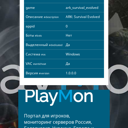
game
ark_survival_evolved
Описание
ARK: Survival Evolved
#description
appid
0
Боты
Нет
#bots
Выделенный
Да
#dedicated
Система
Windows
#os
VAC
Да
#anticheat
Версия
1.0.0.0
#version
Play
M
on
Портал для игроков,
мониторинг серверов Россия,