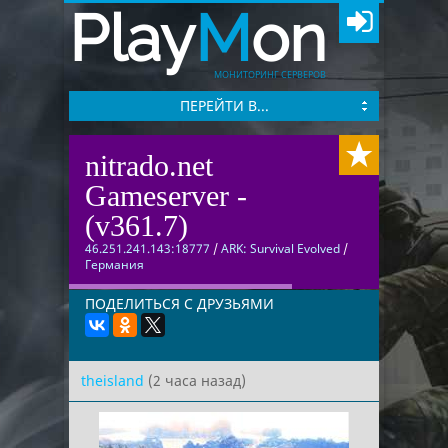
Play
M
on
МОНИТОРИНГ СЕРВЕРОВ
ПЕРЕЙТИ В...
nitrado.net
Gameserver -
(v361.7)
46.251.241.143:18777
/
ARK: Survival Evolved
/
Германия
ПОДЕЛИТЬСЯ С ДРУЗЬЯМИ
theisland
(2 часа назад)