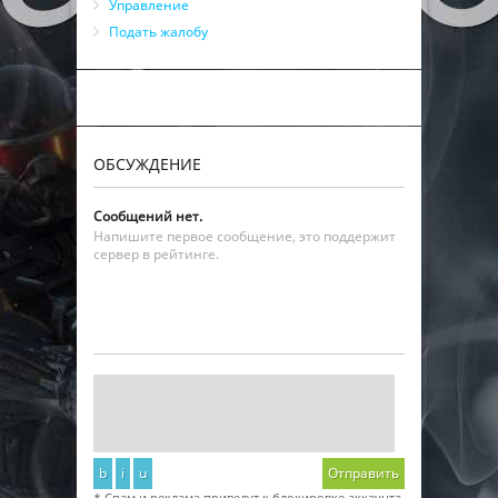
Управление
Подать жалобу
ОБСУЖДЕНИЕ
Сообщений нет.
Напишите первое сообщение, это поддержит
сервер в рейтинге.
b
i
u
Отправить
* Спам и реклама приведут к блокировке аккаунта.