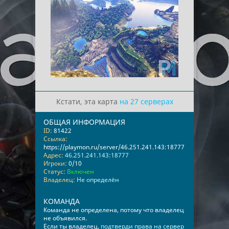
Кстати, эта карта
на 27 серверах
ОБЩАЯ ИНФОРМАЦИЯ
ID:
81422
Ссылка:
https://playmon.ru/server/46.251.241.143:18777
Адрес:
46.251.241.143:18777
Игроки:
0/10
Статус:
Включен
Владелец:
Не определён
КОМАНДА
Команда не определена, потому что владелец
не объявился.
Если ты владелец,
подтверди права на сервер