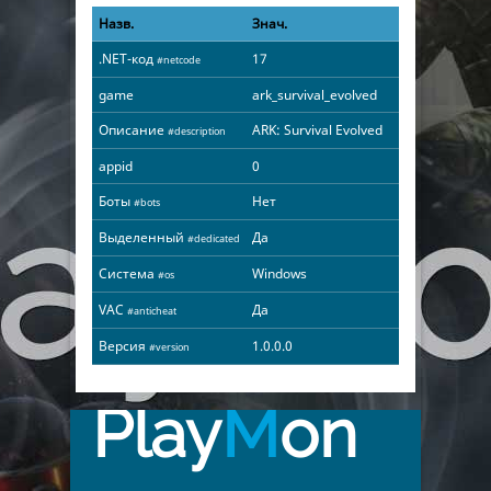
Назв.
Знач.
.NET-код
17
#netcode
game
ark_survival_evolved
Описание
ARK: Survival Evolved
#description
appid
0
Боты
Нет
#bots
Выделенный
Да
#dedicated
Система
Windows
#os
VAC
Да
#anticheat
Версия
1.0.0.0
#version
Play
M
on