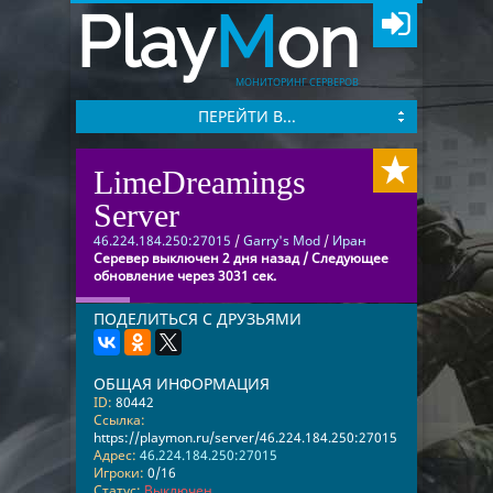
Play
M
on
МОНИТОРИНГ СЕРВЕРОВ
ПЕРЕЙТИ В...
LimeDreamings
Server
46.224.184.250:27015
/
Garry's Mod
/
Иран
Серевер выключен 2 дня назад / Следующее
обновление через 3031 сек.
ПОДЕЛИТЬСЯ С ДРУЗЬЯМИ
ОБЩАЯ ИНФОРМАЦИЯ
ID:
80442
Ссылка:
https://playmon.ru/server/46.224.184.250:27015
Адрес:
46.224.184.250:27015
Игроки:
0/16
Статус:
Выключен