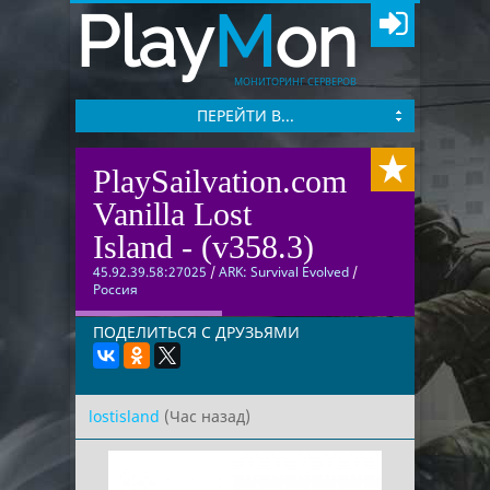
Play
M
on
МОНИТОРИНГ СЕРВЕРОВ
ПЕРЕЙТИ В...
PlaySailvation.com
Vanilla Lost
Island - (v358.3)
45.92.39.58:27025
/
ARK: Survival Evolved
/
Россия
ПОДЕЛИТЬСЯ С ДРУЗЬЯМИ
lostisland
(Час назад)