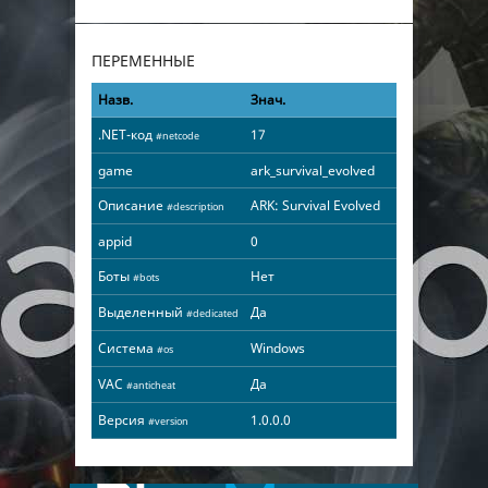
ПЕРЕМЕННЫЕ
Назв.
Знач.
.NET-код
17
#netcode
game
ark_survival_evolved
Описание
ARK: Survival Evolved
#description
appid
0
Боты
Нет
#bots
Выделенный
Да
#dedicated
Система
Windows
#os
VAC
Да
#anticheat
Версия
1.0.0.0
#version