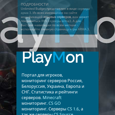
ПОДРОБНОСТИ
Unlimited Budget представлен в виде
сервера
арма 3
. Из всех имеющихся на сайте
модификаций
игровых серверов
, вам может
понравиться
RHS серверы arma3
. А для
быстрой навигации по всем меткам -
используйте главную страницу
игры ARMA 3
.
Play
M
on
Портал для игроков,
мониторинг серверов Россия,
Белоруссия, Украина, Европа и
СНГ. Статистика и рейтинги
серверов.
Minecraft
мониторинг.
CS GO
мониторинг. Серверы
CS 1.6
, а
так же серверы
CS Source
.