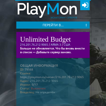
Play
M
on
МОНИТОРИНГ СЕРВЕРОВ
ПЕРЕЙТИ В...
Unlimited Budget
216.201.76.212:9065
/
ARMA 3
/
США
Больше не обновляется. Что бы вновь внести
в список — Добавьте сервер заново.
ОБЩАЯ ИНФОРМАЦИЯ
ID:
79568
Ссылка:
https://playmon.ru/server/216.201.76.212:9065
Адрес:
216.201.76.212:9065
Игроки:
0/17
Статус:
Выключен
Владелец:
Не определён