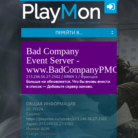
Play
M
on
МОНИТОРИНГ СЕРВЕРОВ
ПЕРЕЙТИ В...
Bad Company
Event Server -
www.BadCompanyPMC.com
213.246.56.27:2502
/
ARMA 3
/
Франция
Больше не обновляется. Что бы вновь внести
в список — Добавьте сервер заново.
ОБЩАЯ ИНФОРМАЦИЯ
ID:
79324
Ссылка:
https://playmon.ru/server/213.246.56.27:2502
Адрес:
213.246.56.27:2502
Игроки:
0/30
Статус:
Выключен