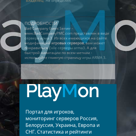
Владелец:
Не определён
ПОДРОБНОСТИ
Bad Company Event Server -
www.BadCompanyPMC.com представлен в виде
сервера арма 3
. Из всех имеющихся на сайте
модификаций
игровых серверов
, вам может
понравиться
Exile серверы arma3
. А для
быстрой навигации по всем меткам -
используйте главную страницу
игры ARMA 3
.
Play
M
on
Портал для игроков,
мониторинг серверов Россия,
Белоруссия, Украина, Европа и
СНГ. Статистика и рейтинги