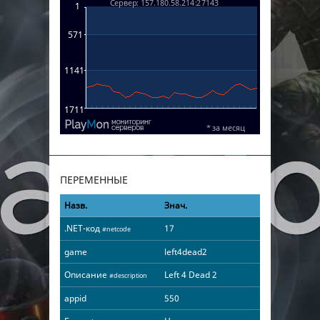
ПЕРЕМЕННЫЕ
Назв.
Знач.
.NET-код
17
#netcode
game
left4dead2
Описание
Left 4 Dead 2
#description
appid
550