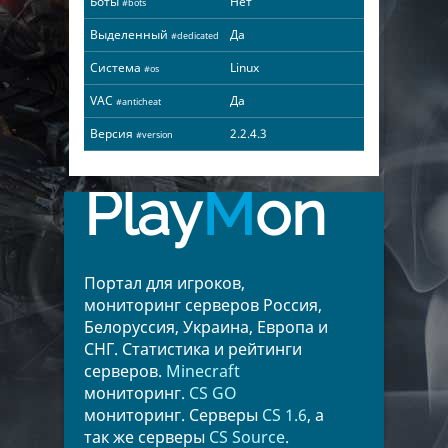
Боты
Нет
#bots
Выделенный
Да
#dedicated
Система
Linux
#os
VAC
Да
#anticheat
Версия
2.2.4.3
#version
Play
M
on
Портал для игроков,
мониторинг серверов Россия,
Белоруссия, Украина, Европа и
СНГ. Статистика и рейтинги
серверов.
Minecraft
мониторинг.
CS GO
мониторинг. Серверы
CS 1.6
, а
так же серверы
CS Source
.