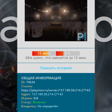
15 мин.
3 ч.
68% шанс, что сменится за 15 мин.
Показать историю
ОБЩАЯ ИНФОРМАЦИЯ
ID:
79634
Ссылка:
https://playmon.ru/server/157.180.58.214:27143
Адрес:
157.180.58.214:27143
Игроки:
0/4
Статус:
Включен
Владелец:
Не определён