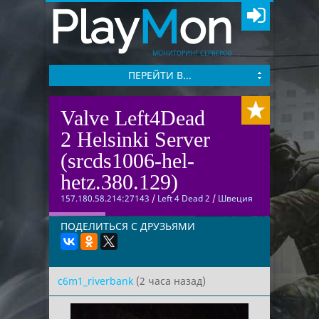
Play
M
on
МОНИТОРИНГ СЕРВЕРОВ
ПЕРЕЙТИ В...
Valve Left4Dead
2 Helsinki Server
(srcds1006-hel-
hetz.380.129)
157.180.58.214:27143
/
Left 4 Dead 2
/
Швеция
ПОДЕЛИТЬСЯ С ДРУЗЬЯМИ
c6m1_riverbank
(2 часа назад)