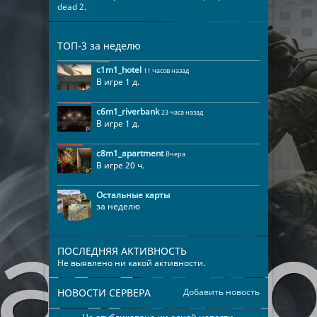
dead 2
.
ТОП-3 за неделю
c1m1_hotel
11 часов назад
В игре 1 д.
c6m1_riverbank
23 часа назад
В игре 1 д.
c8m1_apartment
Вчера
В игре 20 ч.
Остальные карты
за неделю
ПОСЛЕДНЯЯ АКТИВНОСТЬ
Не выявлено ни какой активности.
НОВОСТИ СЕРВЕРА
Добавить новость