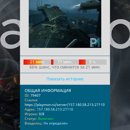
21 мин.
77 мин.
3 ч.
66% шанс, что сменится за 21 мин.
Показать историю
ОБЩАЯ ИНФОРМАЦИЯ
ID:
79407
Ссылка:
https://playmon.ru/server/157.180.58.213:27110
Адрес:
157.180.58.213:27110
Игроки:
0/8
Статус:
Включен
Владелец:
Не определён