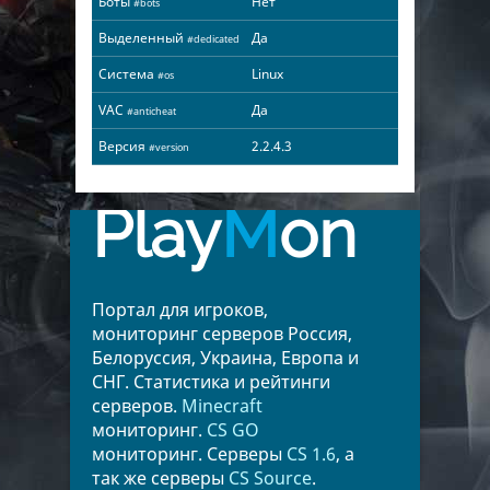
Боты
Нет
#bots
Выделенный
Да
#dedicated
Система
Linux
#os
VAC
Да
#anticheat
Версия
2.2.4.3
#version
Play
M
on
Портал для игроков,
мониторинг серверов Россия,
Белоруссия, Украина, Европа и
СНГ. Статистика и рейтинги
серверов.
Minecraft
мониторинг.
CS GO
мониторинг. Серверы
CS 1.6
, а
так же серверы
CS Source
.