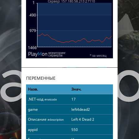
ПЕРЕМЕННЫЕ
Назв.
Знач.
.NET-код
17
#netcode
game
left4dead2
Описание
Left 4 Dead 2
#description
appid
550