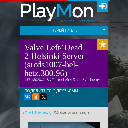
Play
M
on
МОНИТОРИНГ СЕРВЕРОВ
ПЕРЕЙТИ В...
Valve Left4Dead
2 Helsinki Server
(srcds1007-hel-
hetz.380.96)
157.180.58.213:27110
/
Left 4 Dead 2
/
Швеция
ПОДЕЛИТЬСЯ С ДРУЗЬЯМИ
c2m1_highway
(54 минуты назад)