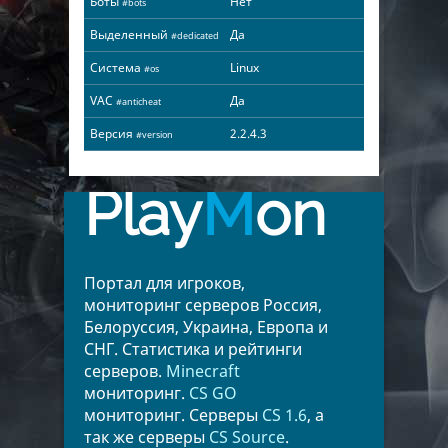
Боты
Нет
#bots
Выделенный
Да
#dedicated
Система
Linux
#os
VAC
Да
#anticheat
Версия
2.2.4.3
#version
Play
M
on
Портал для игроков,
мониторинг серверов Россия,
Белоруссия, Украина, Европа и
СНГ. Статистика и рейтинги
серверов.
Minecraft
мониторинг.
CS GO
мониторинг. Серверы
CS 1.6
, а
так же серверы
CS Source
.