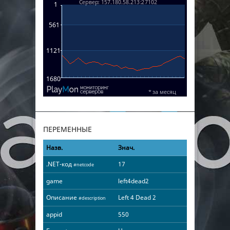
ПЕРЕМЕННЫЕ
Назв.
Знач.
.NET-код
17
#netcode
game
left4dead2
Описание
Left 4 Dead 2
#description
appid
550