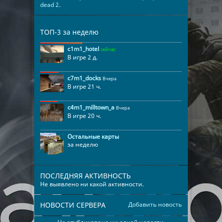
dead 2
.
ТОП-3 за неделю
c1m1_hotel
сейчас
В игре 2 д.
c7m1_docks
Вчера
В игре 21 ч.
c4m1_milltown_a
Вчера
В игре 20 ч.
Остальные карты
за неделю
ПОСЛЕДНЯЯ АКТИВНОСТЬ
Не выявлено ни какой активности.
НОВОСТИ СЕРВЕРА
Добавить новость