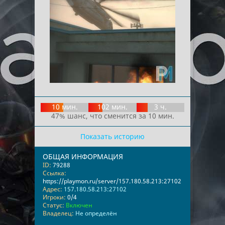
10 мин.
102 мин.
3 ч.
47% шанс, что сменится за 10 мин.
Показать историю
ОБЩАЯ ИНФОРМАЦИЯ
ID:
79288
Ссылка:
https://playmon.ru/server/157.180.58.213:27102
Адрес:
157.180.58.213:27102
Игроки:
0/4
Статус:
Включен
Владелец:
Не определён