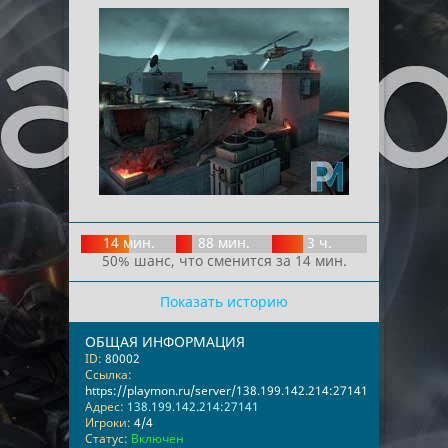
14 мин.
88 мин.
3 ч.
50% шанс, что сменится за 14 мин.
Показать историю
ОБЩАЯ ИНФОРМАЦИЯ
ID:
80002
Ссылка:
https://playmon.ru/server/138.199.142.214:27141
Адрес:
138.199.142.214:27141
Игроки:
4/4
Статус:
Включен