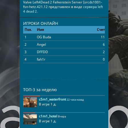
Valve Left4Dead 2 Falkenstein Server (srcds1001-
fsn-hetz.421.12 представлен в виде
сервера left
4 dead 2
.
ИГРОКИ ОНЛАЙН
Поз.
Имя
Счет
Время
1
OG Buda
11
00:14:08
2
Angel
6
00:14:32
3
DFFDD
2
00:04:57
4
fah1r
0
00:03:02
ТОП-3 за неделю
c5m1_waterfront
22 часа назад
В игре 1 д.
c1m1_hotel
Вчера
В игре 1 д.