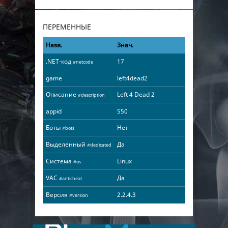
ПЕРЕМЕННЫЕ
Назв.
Знач.
.NET-код
17
#netcode
game
left4dead2
Описание
Left 4 Dead 2
#description
appid
550
Боты
Нет
#bots
Выделенный
Да
#dedicated
Система
Linux
#os
VAC
Да
#anticheat
Версия
2.2.4.3
#version