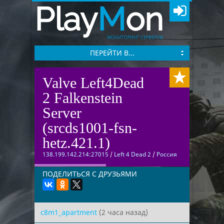
Play
M
on
МОНИТОРИНГ СЕРВЕРОВ
ПЕРЕЙТИ В...
Valve Left4Dead
2 Falkenstein
Server
(srcds1001-fsn-
hetz.421.1)
138.199.142.214:27015
/
Left 4 Dead 2
/
Россия
ПОДЕЛИТЬСЯ С ДРУЗЬЯМИ
c8m1_apartment
(2 часа назад)