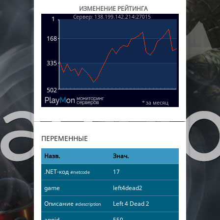
ИЗМЕНЕНИЕ РЕЙТИНГА
ПЕРЕМЕННЫЕ
Назв.
Знач.
.NET-код
17
#netcode
game
left4dead2
Описание
Left 4 Dead 2
#description
appid
550