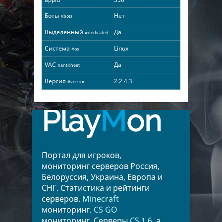
Боты
Нет
#bots
Выделенный
Да
#dedicated
Система
Linux
#os
VAC
Да
#anticheat
Версия
2.2.4.3
#version
Play
M
on
Портал для игроков,
мониторинг серверов Россия,
Белоруссия, Украина, Европа и
СНГ. Статистика и рейтинги
серверов.
Minecraft
мониторинг.
CS GO
мониторинг. Серверы
CS 1.6
, а