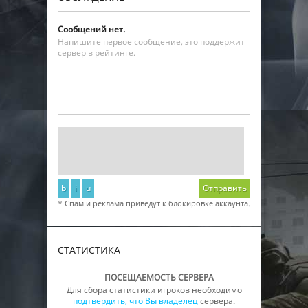
Сообщений нет.
Напишите первое сообщение, это поддержит
сервер в рейтинге.
b
i
u
Отправить
* Спам и реклама приведут к блокировке аккаунта.
СТАТИСТИКА
ПОСЕЩАЕМОСТЬ СЕРВЕРА
Для сбора статистики игроков необходимо
подтвердить, что Вы владелец
сервера.