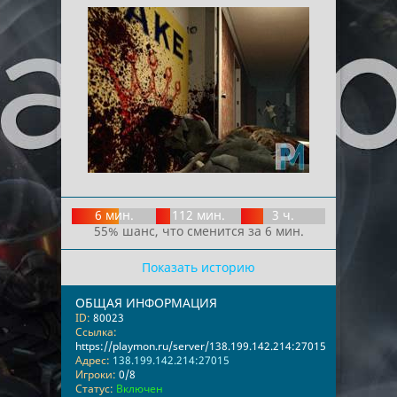
6 мин.
112 мин.
3 ч.
55% шанс, что сменится за 6 мин.
Показать историю
ОБЩАЯ ИНФОРМАЦИЯ
ID:
80023
Ссылка:
https://playmon.ru/server/138.199.142.214:27015
Адрес:
138.199.142.214:27015
Игроки:
0/8
Статус:
Включен