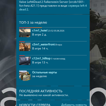
Valve Left4Dead 2 Falkenstein Server (srcds1001-
fsn-hetz.421.1) представлен в виде
сервера left 4
dead 2
.
ТОП-3 за неделю
c1m1_hotel
23:52 05.08.2026
В игре 2 д.
c5m1_waterfront
Вчера
В игре 14 ч.
c12m1_hilltop
5 часов назад
В игре 13 ч.
Остальные карты
за неделю
ПОСЛЕДНЯЯ АКТИВНОСТЬ
Не выявлено ни какой активности.
НОВОСТИ СЕРВЕРА
Добавить новость