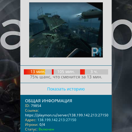
13 мин.
105 мин.
3 ч.
75% шанс, что сменится за 13 мин.
Показать историю
ОБЩАЯ ИНФОРМАЦИЯ
ID:
79854
Ссылка:
https://playmon.ru/server/138.199.142.213:27150
Адрес:
138.199.142.213:27150
Игроки:
0/4
Статус:
Включен