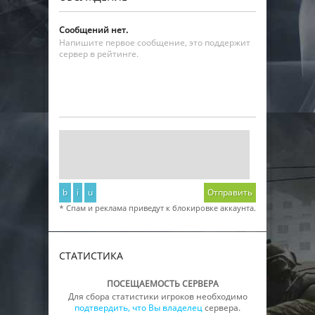
Сообщений нет.
Напишите первое сообщение, это поддержит
сервер в рейтинге.
b
i
u
Отправить
* Спам и реклама приведут к блокировке аккаунта.
СТАТИСТИКА
ПОСЕЩАЕМОСТЬ СЕРВЕРА
Для сбора статистики игроков необходимо
подтвердить, что Вы владелец
сервера.