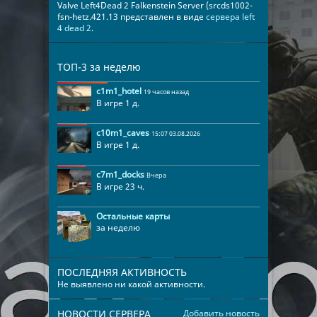
Valve Left4Dead 2 Falkenstein Server (srcds1002-
fsn-hetz.421.13 представлен в виде
сервера left
4 dead 2
.
ТОП-3 за неделю
c1m1_hotel
19 часов назад
В игре 1 д.
c10m1_caves
15:07 03.08.2026
В игре 1 д.
c7m1_docks
Вчера
В игре 23 ч.
Остальные карты
за неделю
ПОСЛЕДНЯЯ АКТИВНОСТЬ
Не выявлено ни какой активности.
НОВОСТИ СЕРВЕРА
Добавить новость