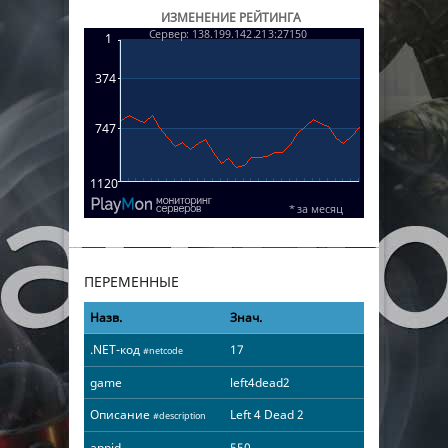
ИЗМЕНЕНИЕ РЕЙТИНГА
ПЕРЕМЕННЫЕ
Назв.
Знач.
.NET-код
17
#netcode
game
left4dead2
Описание
Left 4 Dead 2
#description
appid
550