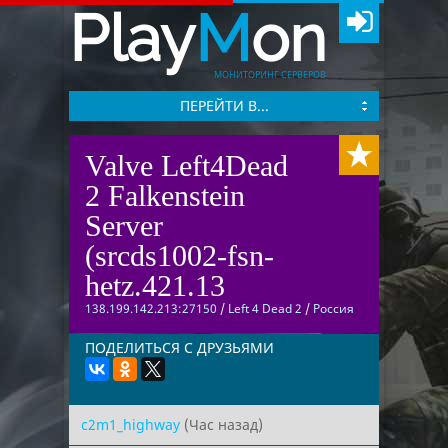
Play
M
on
МОНИТОРИНГ СЕРВЕРОВ
ПЕРЕЙТИ В...
Valve Left4Dead
2 Falkenstein
Server
(srcds1002-fsn-
hetz.421.13
138.199.142.213:27150
/
Left 4 Dead 2
/
Россия
ПОДЕЛИТЬСЯ С ДРУЗЬЯМИ
c2m1_highway
(Час назад)