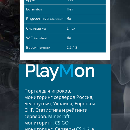
Боты
Нет
#bots
Выделенный
Да
#dedicated
Система
Linux
#os
VAC
Да
#anticheat
Версия
2.2.4.3
#version
Play
M
on
Портал для игроков,
мониторинг серверов Россия,
Белоруссия, Украина, Европа и
СНГ. Статистика и рейтинги
серверов.
Minecraft
мониторинг.
CS GO
мониторинг. Серверы
CS 1.6
, а