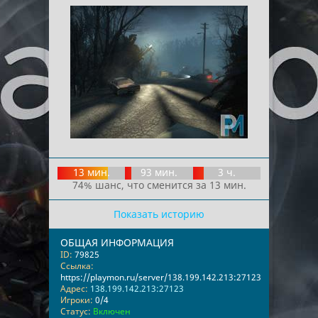
13 мин.
93 мин.
3 ч.
74% шанс, что сменится за 13 мин.
Показать историю
ОБЩАЯ ИНФОРМАЦИЯ
ID:
79825
Ссылка:
https://playmon.ru/server/138.199.142.213:27123
Адрес:
138.199.142.213:27123
Игроки:
0/4
Статус:
Включен