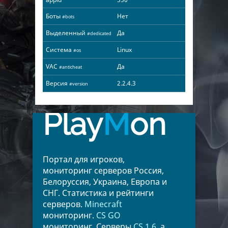
Боты
Нет
#bots
Выделенный
Да
#dedicated
Система
Linux
#os
VAC
Да
#anticheat
Версия
2.2.4.3
#version
Play
M
on
Портал для игроков,
мониторинг серверов Россия,
Белоруссия, Украина, Европа и
СНГ. Статистика и рейтинги
серверов.
Minecraft
мониторинг.
CS GO
мониторинг. Серверы
CS 1.6
, а