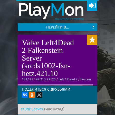
Play
M
on
МОНИТОРИНГ СЕРВЕРОВ
ПЕРЕЙТИ В...
Valve Left4Dead
2 Falkenstein
Server
(srcds1002-fsn-
hetz.421.10
138.199.142.213:27123
/
Left 4 Dead 2
/
Россия
ПОДЕЛИТЬСЯ С ДРУЗЬЯМИ
c10m1_caves
(Час назад)