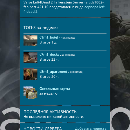
Valve Left4Dead 2 Falkenstein Server (srcds1002-
fsn-hetz.421.10 представлен в виде
сервера left
4 dead 2
.
ТОП-3 за неделю
c1m1_hotel
4 часа назад
В игре 1 д.
c7m1_docks
2 дня назад
В игре 22 ч.
c8m1_apartment
2 дня назад
В игре 20 ч.
Остальные карты
за неделю
ПОСЛЕДНЯЯ АКТИВНОСТЬ
Не выявлено ни какой активности.
НОВОСТИ СЕРВЕРА
Добавить новость