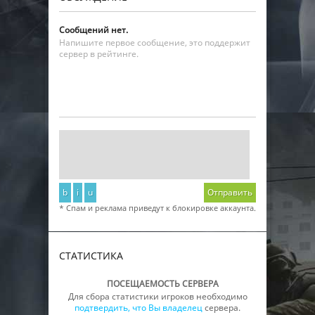
Сообщений нет.
Напишите первое сообщение, это поддержит
сервер в рейтинге.
b
i
u
Отправить
* Спам и реклама приведут к блокировке аккаунта.
СТАТИСТИКА
ПОСЕЩАЕМОСТЬ СЕРВЕРА
Для сбора статистики игроков необходимо
подтвердить, что Вы владелец
сервера.