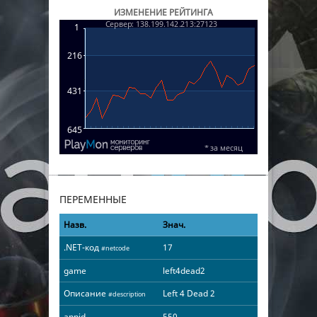
ИЗМЕНЕНИЕ РЕЙТИНГА
ПЕРЕМЕННЫЕ
Назв.
Знач.
.NET-код
17
#netcode
game
left4dead2
Описание
Left 4 Dead 2
#description
appid
550