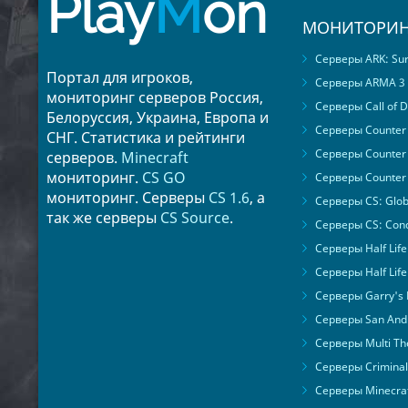
Play
M
on
МОНИТОРИН
Серверы ARK: Surv
Портал для игроков,
Серверы ARMA 3
мониторинг серверов Россия,
Серверы Call of D
Белоруссия, Украина, Европа и
Серверы Counter S
СНГ. Статистика и рейтинги
Серверы Counter 
серверов.
Minecraft
мониторинг.
CS GO
Серверы Counter 
мониторинг. Серверы
CS 1.6
, а
Серверы CS: Glob
так же серверы
CS Source
.
Серверы CS: Cond
Серверы Half Life
Серверы Half Life
Серверы Garry's
Серверы San Andr
Серверы Multi The
Серверы Criminal 
Серверы Minecra