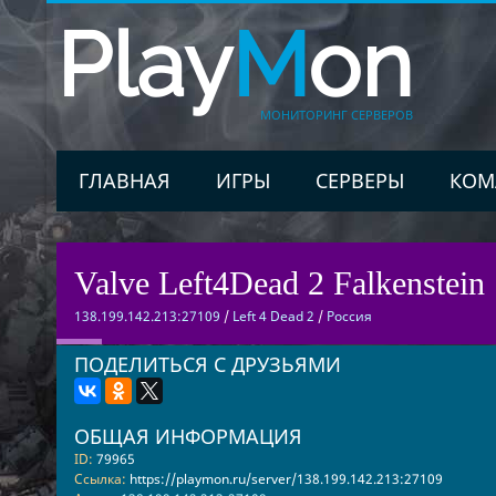
Play
M
on
МОНИТОРИНГ СЕРВЕРОВ
ГЛАВНАЯ
ИГРЫ
СЕРВЕРЫ
КОМ
Valve Left4Dead 2 Falkenstein 
138.199.142.213:27109
/
Left 4 Dead 2
/
Россия
ПОДЕЛИТЬСЯ С ДРУЗЬЯМИ
ОБЩАЯ ИНФОРМАЦИЯ
ID:
79965
Ссылка:
https://playmon.ru/server/138.199.142.213:27109