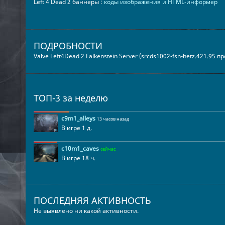
Left 4 Dead 2 баннеры :
коды изображения и HTML-информер
ПОДРОБНОСТИ
Valve Left4Dead 2 Falkenstein Server (srcds1002-fsn-hetz.421.95 
ТОП-3 за неделю
c9m1_alleys
13 часов назад
В игре 1 д.
c10m1_caves
сейчас
В игре 18 ч.
ПОСЛЕДНЯЯ АКТИВНОСТЬ
Не выявлено ни какой активности.