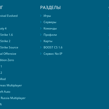
Г
РАЗДЕЛЫ
ival Evolved
Игры
Серверы
uty 4
Команды
trike 1.6
Профили
Strike 2
Карты
Strike Source
BOOST CS 1.6
al Offensive
Сервис No-IP
ition Zero
 1
 2
 Mod
eas Multiplayer
ft Auto
Russia Multiplayer
ft