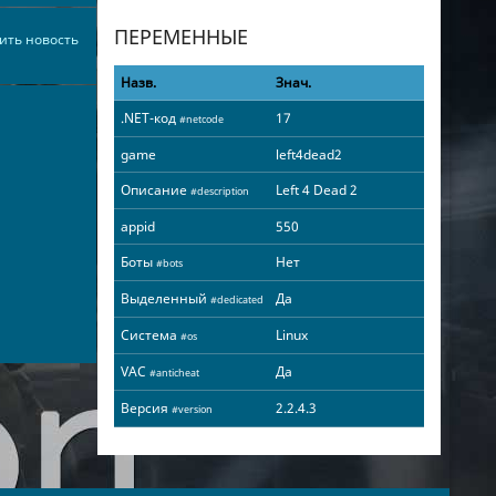
ПЕРЕМЕННЫЕ
ить новость
Назв.
Знач.
.NET-код
17
#netcode
game
left4dead2
Описание
Left 4 Dead 2
#description
appid
550
Боты
Нет
#bots
Выделенный
Да
#dedicated
Система
Linux
#os
VAC
Да
#anticheat
Версия
2.2.4.3
#version