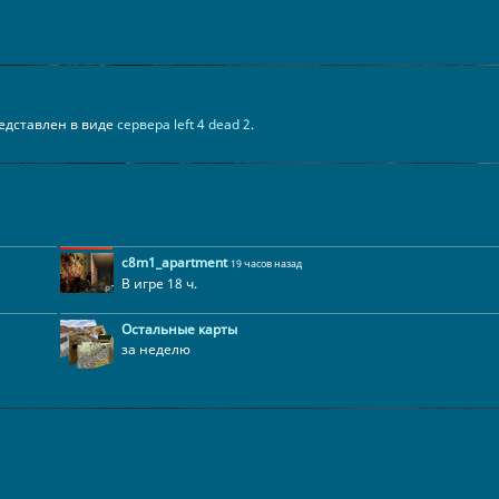
представлен в виде
сервера left 4 dead 2
.
c8m1_apartment
19 часов назад
В игре 18 ч.
Остальные карты
за неделю