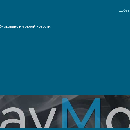
Добав
бликовано ни одной новости.