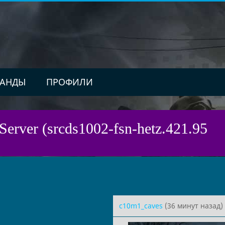
АНДЫ
ПРОФИЛИ
Server (srcds1002-fsn-hetz.421.95
c10m1_caves
(36 минут назад)