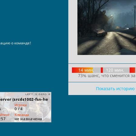
ацию о команде!
14 мин.
120 мин.
73% шанс, что сменится за
Показать историю