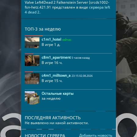
Valve Left4Dead 2 Falkenstein Server (srcds1002-
fsn-hetz.421.91 представлен в виде
сервера left
4 dead 2
.
ТОП-3 за неделю
c1m1_hotel
сейчас
В игре 1 д.
c8m1_apartment
5 часов назад
В игре 16 ч.
c4m1_milltown_a
23:15 02.08.2026
В игре 15 ч.
Остальные карты
за неделю
ПОСЛЕДНЯЯ АКТИВНОСТЬ
Не выявлено ни какой активности.
НОВОСТИ СЕРВЕРА
Добавить новость