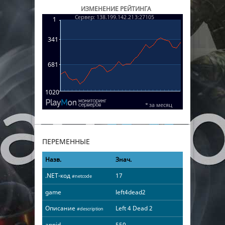
ИЗМЕНЕНИЕ РЕЙТИНГА
ПЕРЕМЕННЫЕ
Назв.
Знач.
.NET-код
17
#netcode
game
left4dead2
Описание
Left 4 Dead 2
#description
appid
550