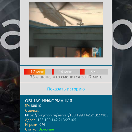
17 мин.
94 мин.
3 ч.
76% шанс, что сменится за 17 мин.
Показать историю
ОБЩАЯ ИНФОРМАЦИЯ
ID:
80010
Ссылка:
https://playmon.ru/server/138.199.142.213:27105
Адрес:
138.199.142.213:27105
Игроки:
0/4
Статус:
Включен