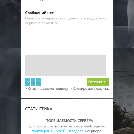
Сообщений нет.
Напишите первое сообщение, это поддержит
сервер в рейтинге.
b
i
u
Отправить
* Спам и реклама приведут к блокировке аккаунта.
СТАТИСТИКА
ПОСЕЩАЕМОСТЬ СЕРВЕРА
Для сбора статистики игроков необходимо
подтвердить, что Вы владелец
сервера.