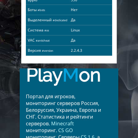
Боты
Нет
#bots
Выделенный
Да
#dedicated
Система
Linux
#os
VAC
Да
#anticheat
Версия
2.2.4.3
#version
Play
M
on
Портал для игроков,
мониторинг серверов Россия,
Белоруссия, Украина, Европа и
СНГ. Статистика и рейтинги
серверов.
Minecraft
мониторинг.
CS GO
мониторинг. Серверы
CS 1.6
, а