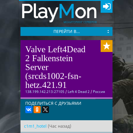
Play
M
on
МОНИТОРИНГ СЕРВЕРОВ
ПЕРЕЙТИ В...
Valve Left4Dead
2 Falkenstein
Server
(srcds1002-fsn-
hetz.421.91
138.199.142.213:27105
/
Left 4 Dead 2
/
Россия
ПОДЕЛИТЬСЯ С ДРУЗЬЯМИ
c1m1_hotel
(Час назад)