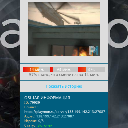
14 мин.
93 мин.
3 ч.
57% шанс, что сменится за 14 мин.
Показать историю
ОБЩАЯ ИНФОРМАЦИЯ
ID:
79939
Ссылка:
https://playmon.ru/server/138.199.142.213:27087
Адрес:
138.199.142.213:27087
Игроки:
0/8
Статус:
Включен