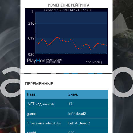
ИЗМЕНЕНИЕ РЕЙТИНГА
ПЕРЕМЕННЫЕ
Назв.
Знач.
.NET-код
17
#netcode
game
left4dead2
Описание
Left 4 Dead 2
#description
appid
550