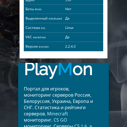
Боты
Нет
#bots
Выделенный
Да
#dedicated
Система
Linux
#os
VAC
Да
#anticheat
Версия
2.2.4.3
#version
Play
M
on
Портал для игроков,
мониторинг серверов Россия,
Белоруссия, Украина, Европа и
СНГ. Статистика и рейтинги
серверов.
Minecraft
мониторинг.
CS GO
мониторинг. Серверы
CS 1.6
, а