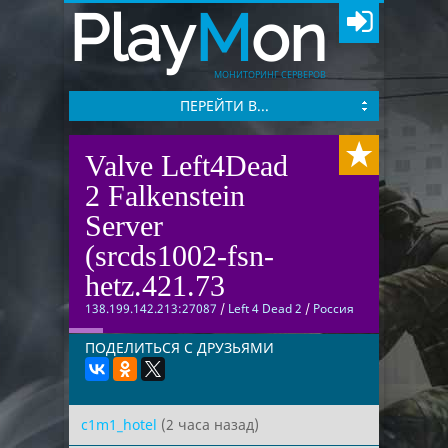
Play
M
on
МОНИТОРИНГ СЕРВЕРОВ
ПЕРЕЙТИ В...
Valve Left4Dead
2 Falkenstein
Server
(srcds1002-fsn-
hetz.421.73
138.199.142.213:27087
/
Left 4 Dead 2
/
Россия
ПОДЕЛИТЬСЯ С ДРУЗЬЯМИ
c1m1_hotel
(2 часа назад)