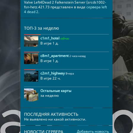
Valve Left4Dead 2 Falkenstein Server (srcds1002-
fsn-hetz.421.73 представлен в виде
сервера left
4 dead 2
.
ТОП-3 за неделю
c1m1_hotel
сейчас
В игре 1 д.
c8m1_apartment
2 часа назад
В игре 1 д.
c2m1_highway
Вчера
В игре 22 ч.
Остальные карты
за неделю
ПОСЛЕДНЯЯ АКТИВНОСТЬ
Не выявлено ни какой активности.
НОВОСТИ СЕРВЕРА
Добавить новость