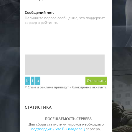
Сообщений нет.
Напишите первое сообщение, это поддержит
сервер в рейтинге.
b
i
u
Отправить
* Спам и реклама приведут к блокировке аккаунта.
СТАТИСТИКА
ПОСЕЩАЕМОСТЬ СЕРВЕРА
Для сбора статистики игроков необходимо
подтвердить, что Вы владелец
сервера.