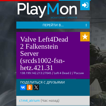
Play
M
on
МОНИТОРИНГ СЕРВЕРОВ
ПЕРЕЙТИ В...
Valve Left4Dead
2 Falkenstein
Server
(srcds1002-fsn-
hetz.421.31
138.199.142.213:27045
/
Left 4 Dead 2
/
Россия
ПОДЕЛИТЬСЯ С ДРУЗЬЯМИ
c1m4_atrium
(Час назад)