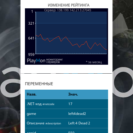
ИЗМЕНЕНИЕ РЕЙТИНГА
ПЕРЕМЕННЫЕ
Назв.
Знач.
.NET-код
17
#netcode
game
left4dead2
Описание
Left 4 Dead 2
#description
appid
550