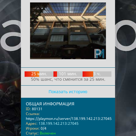
25 мин.
101 мин.
3 ч.
50% шанс, что сменится за 25 мин.
Показать историю
ОБЩАЯ ИНФОРМАЦИЯ
ID:
80131
Ссылка:
https://playmon.ru/server/138.199.142.213:27045
Адрес:
138.199.142.213:27045
Игроки:
0/4
Статус:
Включен