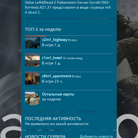
Valve Left4Dead 2 Falkenstein Server (srcds1002-
fsn-hetz.421.31 представлен в виде
сервера left
4 dead 2
.
ТОП-3 за неделю
c2m1_highway
Вчера
В игре 1 д.
c1m1_hotel
16 часов назад
В игре 1 д.
c8m1_apartment
Вчера
В игре 23 ч.
Остальные карты
за неделю
ПОСЛЕДНЯЯ АКТИВНОСТЬ
Не выявлено ни какой активности.
НОВОСТИ СЕРВЕРА
Добавить новость