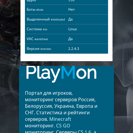
Боты
Нет
#bots
Выделенный
Да
#dedicated
Система
Linux
#os
VAC
Да
#anticheat
Версия
2.2.4.3
#version
Play
M
on
Портал для игроков,
мониторинг серверов Россия,
Белоруссия, Украина, Европа и
СНГ. Статистика и рейтинги
серверов.
Minecraft
мониторинг.
CS GO
мониторинг. Серверы
CS 1.6
, а