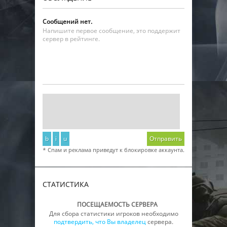
Сообщений нет.
Напишите первое сообщение, это поддержит
сервер в рейтинге.
b
i
u
Отправить
* Спам и реклама приведут к блокировке аккаунта.
СТАТИСТИКА
ПОСЕЩАЕМОСТЬ СЕРВЕРА
Для сбора статистики игроков необходимо
подтвердить, что Вы владелец
сервера.