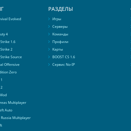
Г
РАЗДЕЛЫ
ival Evolved
Игры
Серверы
uty 4
Команды
trike 1.6
Профили
Strike 2
Карты
Strike Source
BOOST CS 1.6
al Offensive
Сервис No-IP
ition Zero
 1
 2
 Mod
eas Multiplayer
ft Auto
Russia Multiplayer
ft