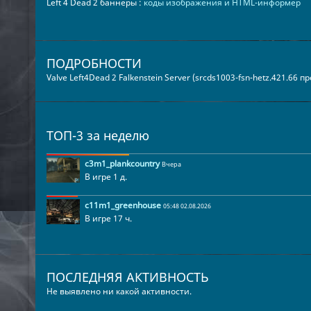
Left 4 Dead 2 баннеры :
коды изображения и HTML-информер
ПОДРОБНОСТИ
Valve Left4Dead 2 Falkenstein Server (srcds1003-fsn-hetz.421.66 
ТОП-3 за неделю
c3m1_plankcountry
Вчера
В игре 1 д.
c11m1_greenhouse
05:48 02.08.2026
В игре 17 ч.
ПОСЛЕДНЯЯ АКТИВНОСТЬ
Не выявлено ни какой активности.