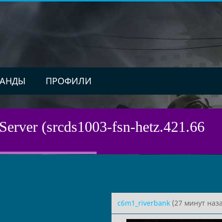
АНДЫ
ПРОФИЛИ
Server (srcds1003-fsn-hetz.421.66
c6m1_riverbank
(27 минут наза