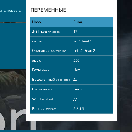
ПЕРЕМЕННЫЕ
ить новость
Назв.
Знач.
.NET-код
17
#netcode
game
left4dead2
Описание
Left 4 Dead 2
#description
appid
550
Боты
Нет
#bots
Выделенный
Да
#dedicated
Система
Linux
#os
VAC
Да
#anticheat
Версия
2.2.4.3
#version