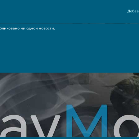
Добав
бликовано ни одной новости.