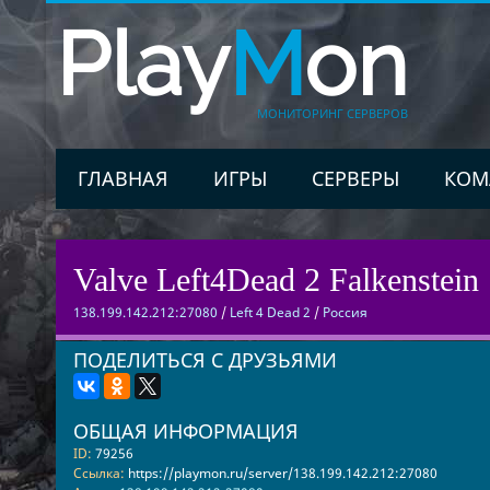
Play
M
on
МОНИТОРИНГ СЕРВЕРОВ
ГЛАВНАЯ
ИГРЫ
СЕРВЕРЫ
КОМ
Valve Left4Dead 2 Falkenstein 
138.199.142.212:27080
/
Left 4 Dead 2
/
Россия
ПОДЕЛИТЬСЯ С ДРУЗЬЯМИ
ОБЩАЯ ИНФОРМАЦИЯ
ID:
79256
Ссылка:
https://playmon.ru/server/138.199.142.212:27080