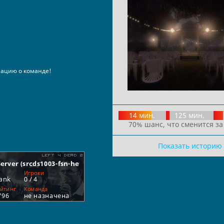
ацию о команде!
14 мин.
125 мин.
70% шанс, что сменится за
Показать историю