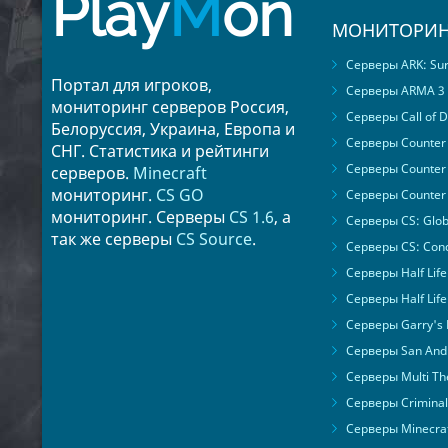
Play
M
on
МОНИТОРИН
Серверы ARK: Surv
Портал для игроков,
Серверы ARMA 3
мониторинг серверов Россия,
Серверы Call of D
Белоруссия, Украина, Европа и
Серверы Counter S
СНГ. Статистика и рейтинги
Серверы Counter 
серверов.
Minecraft
мониторинг.
CS GO
Серверы Counter 
мониторинг. Серверы
CS 1.6
, а
Серверы CS: Glob
так же серверы
CS Source
.
Серверы CS: Cond
Серверы Half Life
Серверы Half Life
Серверы Garry's
Серверы San Andr
Серверы Multi The
Серверы Criminal 
Серверы Minecra