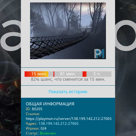
15 мин.
81 мин.
3 ч.
82% шанс, что сменится за 15 мин.
Показать историю
ОБЩАЯ ИНФОРМАЦИЯ
ID:
80205
Ссылка:
https://playmon.ru/server/138.199.142.212:27065
Адрес:
138.199.142.212:27065
Игроки:
0/4
Статус:
Включен