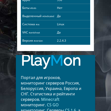
Боты
Нет
#bots
Выделенный
Да
#dedicated
Система
Linux
#os
VAC
Да
#anticheat
Версия
2.2.4.3
#version
Play
M
on
Портал для игроков,
мониторинг серверов Россия,
Белоруссия, Украина, Европа и
СНГ. Статистика и рейтинги
серверов.
Minecraft
мониторинг.
CS GO
мониторинг. Серверы
CS 1.6
, а