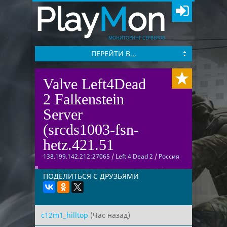
Play
M
on
МОНИТОРИНГ СЕРВЕРОВ
ПЕРЕЙТИ В...
Valve Left4Dead
2 Falkenstein
Server
(srcds1003-fsn-
hetz.421.51
138.199.142.212:27065
/
Left 4 Dead 2
/
Россия
ПОДЕЛИТЬСЯ С ДРУЗЬЯМИ
c12m1_hilltop
(Час назад)