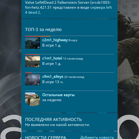
Valve Left4Dead 2 Falkenstein Server (srcds1003-
fsn-hetz.421.51 представлен в виде
сервера left
4 dead 2
.
ТОП-3 за неделю
c2m1_highway
Вчера
В игре 1 д.
c1m1_hotel
13 часов назад
В игре 1 д.
c9m1_alleys
20 часов назад
В игре 13 ч.
Остальные карты
за неделю
ПОСЛЕДНЯЯ АКТИВНОСТЬ
Не выявлено ни какой активности.
НОВОСТИ СЕРВЕРА
Добавить новость