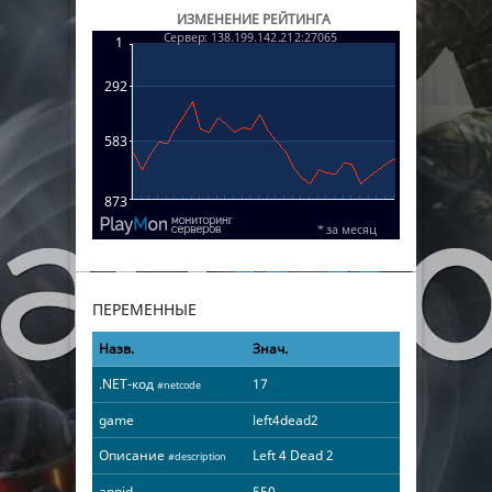
ИЗМЕНЕНИЕ РЕЙТИНГА
ПЕРЕМЕННЫЕ
Назв.
Знач.
.NET-код
17
#netcode
game
left4dead2
Описание
Left 4 Dead 2
#description
appid
550