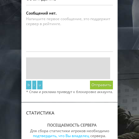
Сообщений нет.
Напишите первое сообщение, это поддержит
сервер в рейтинге.
b
i
u
Отправить
* Спам и реклама приведут к блокировке аккаунта.
СТАТИСТИКА
ПОСЕЩАЕМОСТЬ СЕРВЕРА
Для сбора статистики игроков необходимо
подтвердить, что Вы владелец
сервера.