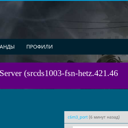
АНДЫ
ПРОФИЛИ
Server (srcds1003-fsn-hetz.421.46
c6m3_port
(6 минут назад)