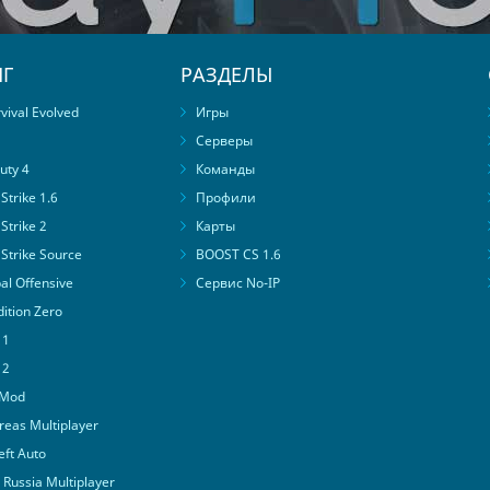
Г
РАЗДЕЛЫ
ival Evolved
Игры
Серверы
uty 4
Команды
trike 1.6
Профили
Strike 2
Карты
Strike Source
BOOST CS 1.6
al Offensive
Сервис No-IP
ition Zero
 1
 2
 Mod
eas Multiplayer
ft Auto
Russia Multiplayer