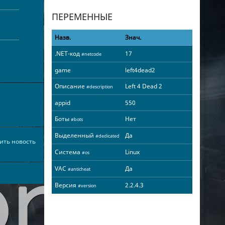
ПЕРЕМЕННЫЕ
Назв.
Знач.
.NET-код
17
#netcode
game
left4dead2
Описание
Left 4 Dead 2
#description
appid
550
Боты
Нет
#bots
Выделенный
Да
#dedicated
ить новость
Система
Linux
#os
VAC
Да
#anticheat
Версия
2.2.4.3
#version