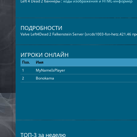
Left 4 Dead 2 баннеры :
коды изображения и HTML-информер
ПОДРОБНОСТИ
Valve Left4Dead 2 Falkenstein Server (srcds1003-fsn-hetz.421.46 
ИГРОКИ ОНЛАЙН
Поз.
Имя
1
MyNameIsPlayer
2
Bonokama
ТОП-3 за неделю