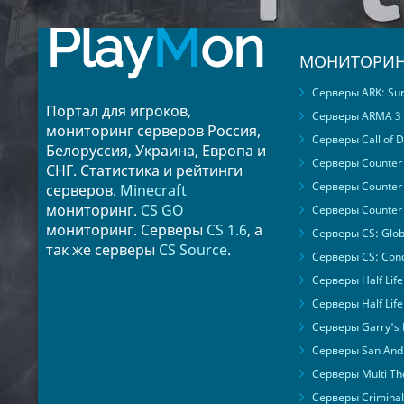
Play
M
on
МОНИТОРИН
Серверы ARK: Surv
Портал для игроков,
Серверы ARMA 3
мониторинг серверов Россия,
Серверы Call of D
Белоруссия, Украина, Европа и
Серверы Counter S
СНГ. Статистика и рейтинги
Серверы Counter 
серверов.
Minecraft
мониторинг.
CS GO
Серверы Counter 
мониторинг. Серверы
CS 1.6
, а
Серверы CS: Glob
так же серверы
CS Source
.
Серверы CS: Cond
Серверы Half Life
Серверы Half Life
Серверы Garry's
Серверы San Andr
Серверы Multi The
Серверы Criminal 