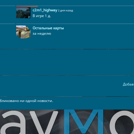
c2m1_highway
2 дня назад
В игре 1 д.
Остальные карты
за неделю
Добав
бликовано ни одной новости.