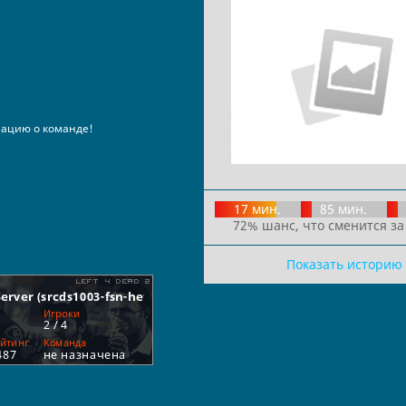
ацию о команде!
17 мин.
85 мин.
72% шанс, что сменится за
Показать историю