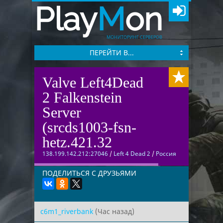
Play
M
on
МОНИТОРИНГ СЕРВЕРОВ
ПЕРЕЙТИ В...
Valve Left4Dead
2 Falkenstein
Server
(srcds1003-fsn-
hetz.421.32
138.199.142.212:27046
/
Left 4 Dead 2
/
Россия
ПОДЕЛИТЬСЯ С ДРУЗЬЯМИ
c6m1_riverbank
(Час назад)