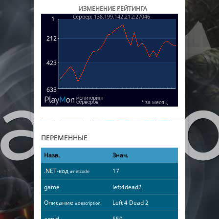
ИЗМЕНЕНИЕ РЕЙТИНГА
ПЕРЕМЕННЫЕ
Назв.
Знач.
.NET-код
17
#netcode
game
left4dead2
Описание
Left 4 Dead 2
#description
appid
550