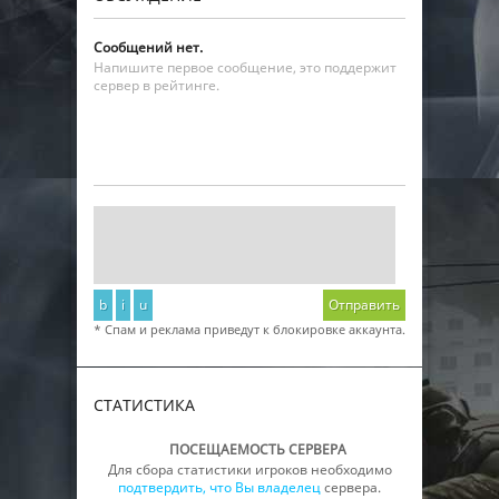
Сообщений нет.
Напишите первое сообщение, это поддержит
сервер в рейтинге.
b
i
u
Отправить
* Спам и реклама приведут к блокировке аккаунта.
СТАТИСТИКА
ПОСЕЩАЕМОСТЬ СЕРВЕРА
Для сбора статистики игроков необходимо
подтвердить, что Вы владелец
сервера.