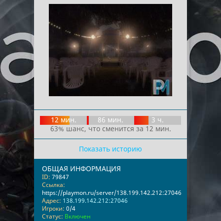
12 мин.
86 мин.
3 ч.
63% шанс, что сменится за 12 мин.
Показать историю
ОБЩАЯ ИНФОРМАЦИЯ
ID:
79847
Ссылка:
https://playmon.ru/server/138.199.142.212:27046
Адрес:
138.199.142.212:27046
Игроки:
0/4
Статус:
Включен