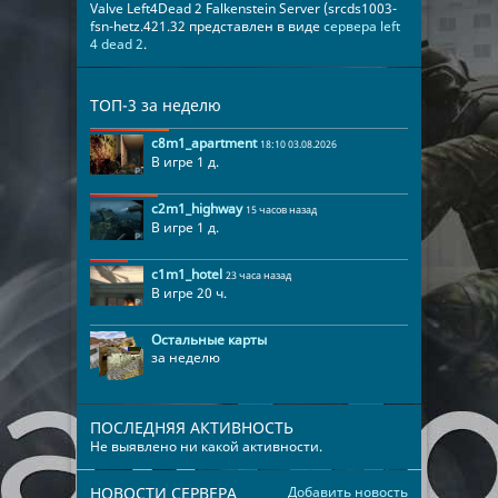
Valve Left4Dead 2 Falkenstein Server (srcds1003-
fsn-hetz.421.32 представлен в виде
сервера left
4 dead 2
.
ТОП-3 за неделю
c8m1_apartment
18:10 03.08.2026
В игре 1 д.
c2m1_highway
15 часов назад
В игре 1 д.
c1m1_hotel
23 часа назад
В игре 20 ч.
Остальные карты
за неделю
ПОСЛЕДНЯЯ АКТИВНОСТЬ
Не выявлено ни какой активности.
НОВОСТИ СЕРВЕРА
Добавить новость