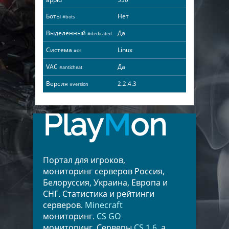
Боты
Нет
#bots
Выделенный
Да
#dedicated
Система
Linux
#os
VAC
Да
#anticheat
Версия
2.2.4.3
#version
Play
M
on
Портал для игроков,
мониторинг серверов Россия,
Белоруссия, Украина, Европа и
СНГ. Статистика и рейтинги
серверов.
Minecraft
мониторинг.
CS GO
мониторинг. Серверы
CS 1.6
, а