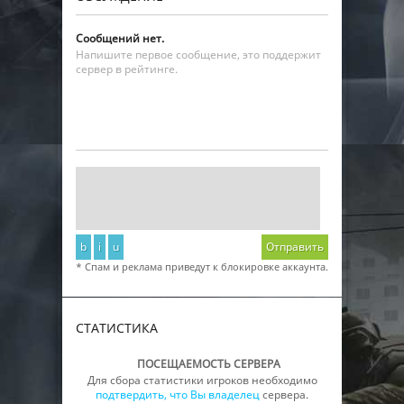
Сообщений нет.
Напишите первое сообщение, это поддержит
сервер в рейтинге.
b
i
u
Отправить
* Спам и реклама приведут к блокировке аккаунта.
СТАТИСТИКА
ПОСЕЩАЕМОСТЬ СЕРВЕРА
Для сбора статистики игроков необходимо
подтвердить, что Вы владелец
сервера.