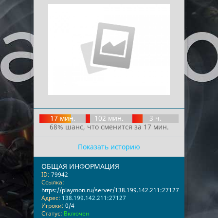
17 мин.
102 мин.
3 ч.
68% шанс, что сменится за 17 мин.
Показать историю
ОБЩАЯ ИНФОРМАЦИЯ
ID:
79942
Ссылка:
https://playmon.ru/server/138.199.142.211:27127
Адрес:
138.199.142.211:27127
Игроки:
0/4
Статус:
Включен