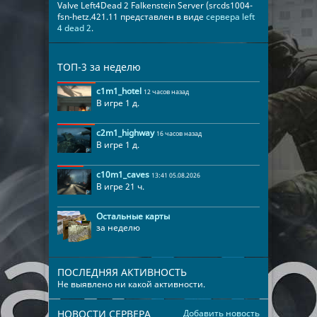
Valve Left4Dead 2 Falkenstein Server (srcds1004-
fsn-hetz.421.11 представлен в виде
сервера left
4 dead 2
.
ТОП-3 за неделю
c1m1_hotel
12 часов назад
В игре 1 д.
c2m1_highway
16 часов назад
В игре 1 д.
c10m1_caves
13:41 05.08.2026
В игре 21 ч.
Остальные карты
за неделю
ПОСЛЕДНЯЯ АКТИВНОСТЬ
Не выявлено ни какой активности.
НОВОСТИ СЕРВЕРА
Добавить новость