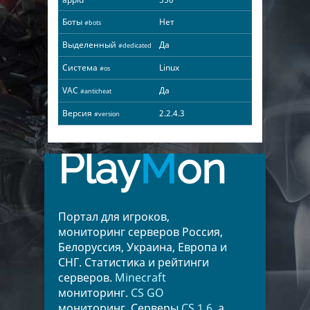
Боты
Нет
#bots
Выделенный
Да
#dedicated
Система
Linux
#os
VAC
Да
#anticheat
Версия
2.2.4.3
#version
Play
M
on
Портал для игроков,
мониторинг серверов Россия,
Белоруссия, Украина, Европа и
СНГ. Статистика и рейтинги
серверов.
Minecraft
мониторинг.
CS GO
мониторинг. Серверы
CS 1.6
, а