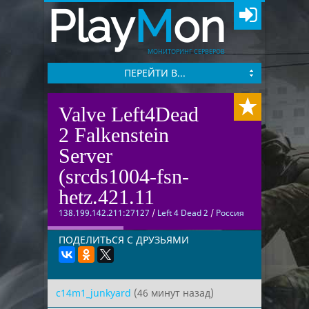
Play
M
on
МОНИТОРИНГ СЕРВЕРОВ
ПЕРЕЙТИ В...
Valve Left4Dead
2 Falkenstein
Server
(srcds1004-fsn-
hetz.421.11
138.199.142.211:27127
/
Left 4 Dead 2
/
Россия
ПОДЕЛИТЬСЯ С ДРУЗЬЯМИ
c14m1_junkyard
(46 минут назад)