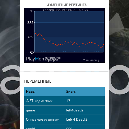
ИЗМЕНЕНИЕ РЕЙТИНГА
ПЕРЕМЕННЫЕ
Назв.
Знач.
.NET-код
17
#netcode
game
left4dead2
Описание
Left 4 Dead 2
#description
appid
550