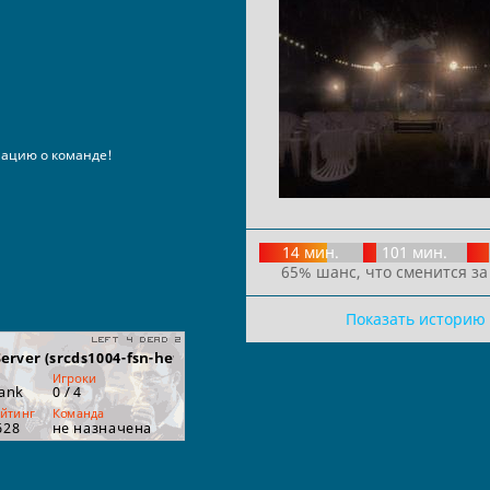
ацию о команде!
14 мин.
101 мин.
65% шанс, что сменится за
Показать историю