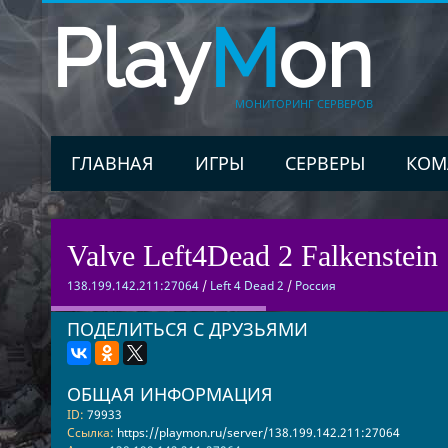
Play
M
on
МОНИТОРИНГ СЕРВЕРОВ
ГЛАВНАЯ
ИГРЫ
СЕРВЕРЫ
КОМ
Valve Left4Dead 2 Falkenstein 
138.199.142.211:27064
/
Left 4 Dead 2
/
Россия
ПОДЕЛИТЬСЯ С ДРУЗЬЯМИ
ОБЩАЯ ИНФОРМАЦИЯ
ID:
79933
Ссылка:
https://playmon.ru/server/138.199.142.211:27064