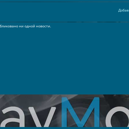
Добав
бликовано ни одной новости.