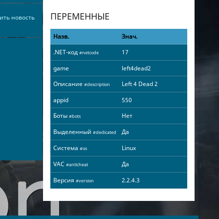
ПЕРЕМЕННЫЕ
ить новость
Назв.
Знач.
.NET-код
17
#netcode
game
left4dead2
Описание
Left 4 Dead 2
#description
appid
550
Боты
Нет
#bots
Выделенный
Да
#dedicated
Система
Linux
#os
VAC
Да
#anticheat
Версия
2.2.4.3
#version