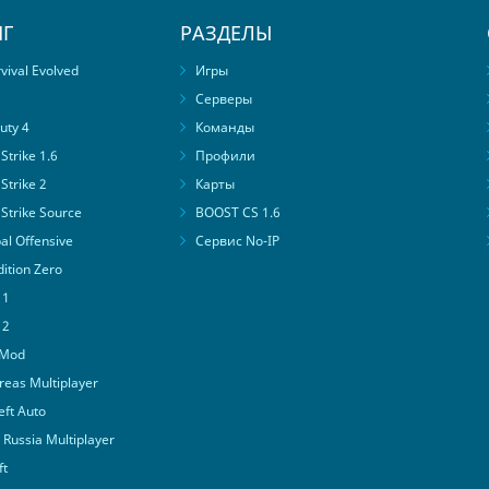
Г
РАЗДЕЛЫ
ival Evolved
Игры
Серверы
uty 4
Команды
trike 1.6
Профили
Strike 2
Карты
Strike Source
BOOST CS 1.6
al Offensive
Сервис No-IP
ition Zero
 1
 2
 Mod
eas Multiplayer
ft Auto
Russia Multiplayer
ft