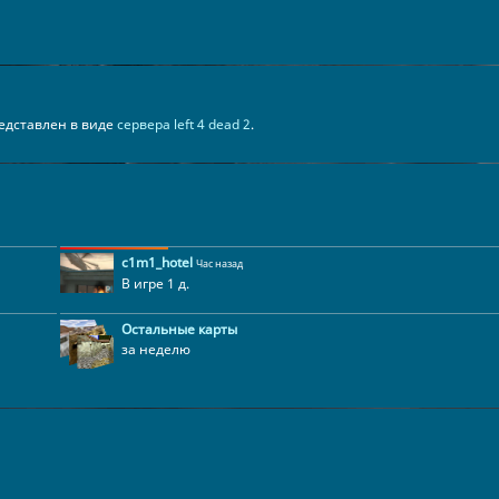
представлен в виде
сервера left 4 dead 2
.
c1m1_hotel
Час назад
В игре 1 д.
Остальные карты
за неделю