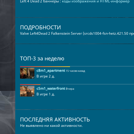
Left 4 Dead 2 баннеры :
коды изображения и HTML-информер
ПОДРОБНОСТИ
Valve Left4Dead 2 Falkenstein Server (srcds1004-fsn-hetz.421.50 
ТОП-3 за неделю
c8m1_apartment
15 часов назад
В игре 2 д.
c5m1_waterfront
Вчера
В игре 1 д.
ПОСЛЕДНЯЯ АКТИВНОСТЬ
Не выявлено ни какой активности.