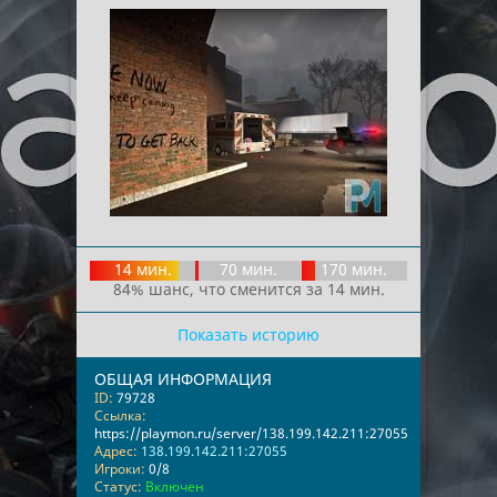
14 мин.
70 мин.
170 мин.
84% шанс, что сменится за 14 мин.
Показать историю
ОБЩАЯ ИНФОРМАЦИЯ
ID:
79728
Ссылка:
https://playmon.ru/server/138.199.142.211:27055
Адрес:
138.199.142.211:27055
Игроки:
0/8
Статус:
Включен