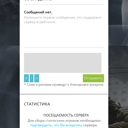
Сообщений нет.
Напишите первое сообщение, это поддержит
сервер в рейтинге.
b
i
u
Отправить
* Спам и реклама приведут к блокировке аккаунта.
СТАТИСТИКА
ПОСЕЩАЕМОСТЬ СЕРВЕРА
Для сбора статистики игроков необходимо
подтвердить, что Вы владелец
сервера.