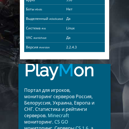
Боты
Нет
#bots
Выделенный
Да
#dedicated
Система
Linux
#os
VAC
Да
#anticheat
Версия
2.2.4.3
#version
Play
M
on
Портал для игроков,
мониторинг серверов Россия,
Белоруссия, Украина, Европа и
СНГ. Статистика и рейтинги
серверов.
Minecraft
мониторинг.
CS GO
мониторинг. Серверы
CS 1.6
, а