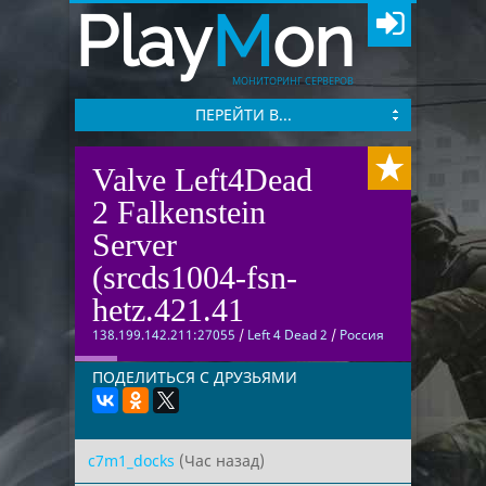
Play
M
on
МОНИТОРИНГ СЕРВЕРОВ
ПЕРЕЙТИ В...
Valve Left4Dead
2 Falkenstein
Server
(srcds1004-fsn-
hetz.421.41
138.199.142.211:27055
/
Left 4 Dead 2
/
Россия
ПОДЕЛИТЬСЯ С ДРУЗЬЯМИ
c7m1_docks
(Час назад)