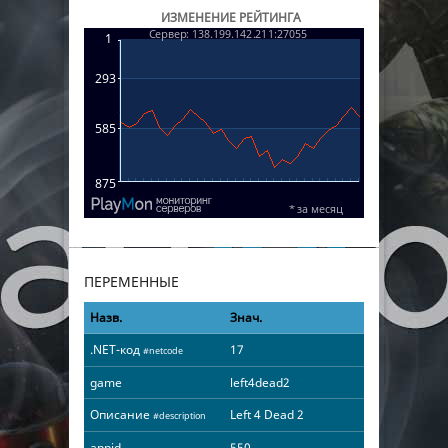
ИЗМЕНЕНИЕ РЕЙТИНГА
ПЕРЕМЕННЫЕ
Назв.
Знач.
.NET-код
17
#netcode
game
left4dead2
Описание
Left 4 Dead 2
#description
appid
550