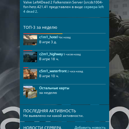
Valve Left4Dead 2 Falkenstein Server (srcds1004-
fsn-hetz.421.41 представлен в виде
сервера left
4 dead 2
.
ТОП-3 за неделю
c1m1_hotel
Час назад
В игре 3 д.
c2m1_highway
5 часов назад
В игре 18 ч.
c5m1_waterfront
2 часа назад
В игре 10 ч.
Остальные карты
за неделю
ПОСЛЕДНЯЯ АКТИВНОСТЬ
Не выявлено ни какой активности.
НОВОСТИ СЕРВЕРА
Добавить новость