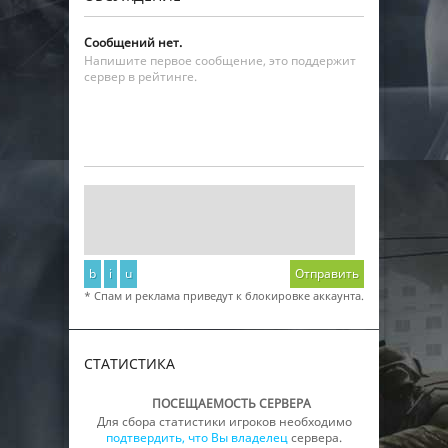
Сообщений нет.
Напишите первое сообщение, это поддержит
сервер в рейтинге.
b
i
u
Отправить
* Спам и реклама приведут к блокировке аккаунта.
СТАТИСТИКА
ПОСЕЩАЕМОСТЬ СЕРВЕРА
Для сбора статистики игроков необходимо
подтвердить, что Вы владелец
сервера.