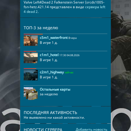
Valve Left4Dead 2 Falkenstein Server (srcds1005-
fsn-hetz.421.14 представлен в виде
сервера left
4 dead 2
.
ТОП-3 за неделю
c5m1_waterfront
Вчера
В игре 1 д.
c1m1_hotel
17:30 04.08.2026
В игре 1 д.
c2m1_highway
сейчас
В игре 1 д.
Остальные карты
за неделю
ПОСЛЕДНЯЯ АКТИВНОСТЬ
Не выявлено ни какой активности.
НОВОСТИ СЕРВЕРА
Добавить новость