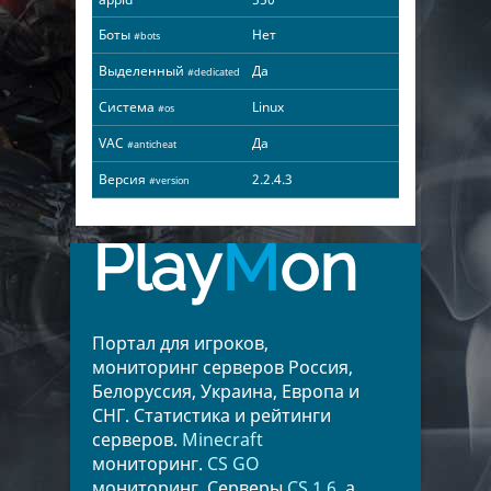
Боты
Нет
#bots
Выделенный
Да
#dedicated
Система
Linux
#os
VAC
Да
#anticheat
Версия
2.2.4.3
#version
Play
M
on
Портал для игроков,
мониторинг серверов Россия,
Белоруссия, Украина, Европа и
СНГ. Статистика и рейтинги
серверов.
Minecraft
мониторинг.
CS GO
мониторинг. Серверы
CS 1.6
, а