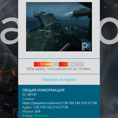
13 мин.
3 ч.
65% шанс, что сменится за 13 мин.
Показать историю
ОБЩАЯ ИНФОРМАЦИЯ
ID:
80147
Ссылка:
https://playmon.ru/server/138.199.142.210:27158
Адрес:
138.199.142.210:27158
Игроки:
0/4
Статус:
Включен