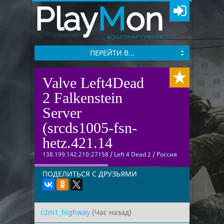
Play
M
on
МОНИТОРИНГ СЕРВЕРОВ
ПЕРЕЙТИ В...
Valve Left4Dead
2 Falkenstein
Server
(srcds1005-fsn-
hetz.421.14
138.199.142.210:27158
/
Left 4 Dead 2
/
Россия
ПОДЕЛИТЬСЯ С ДРУЗЬЯМИ
c2m1_highway
(Час назад)