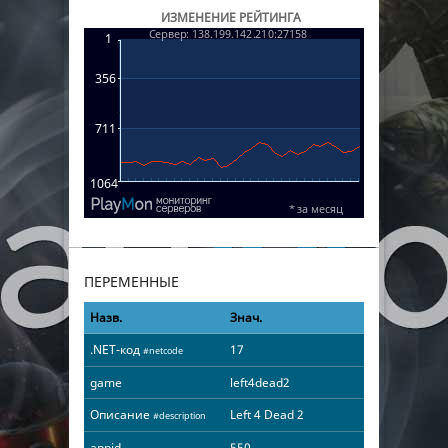
ИЗМЕНЕНИЕ РЕЙТИНГА
ПЕРЕМЕННЫЕ
Назв.
Знач.
.NET-код
17
#netcode
game
left4dead2
Описание
Left 4 Dead 2
#description
appid
550