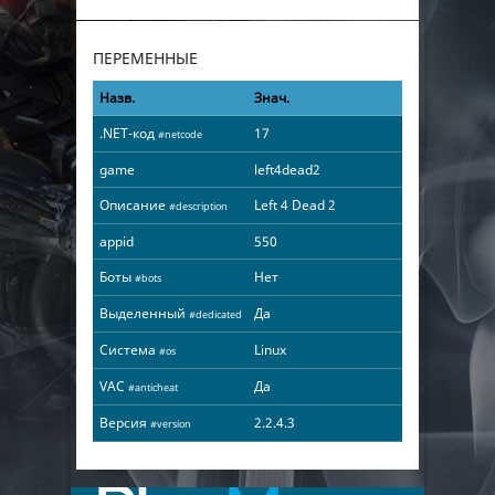
ПЕРЕМЕННЫЕ
Назв.
Знач.
.NET-код
17
#netcode
game
left4dead2
Описание
Left 4 Dead 2
#description
appid
550
Боты
Нет
#bots
Выделенный
Да
#dedicated
Система
Linux
#os
VAC
Да
#anticheat
Версия
2.2.4.3
#version