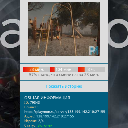
23 мин.
104 мин.
3 ч.
57% шанс, что сменится за 23 мин.
Показать историю
ОБЩАЯ ИНФОРМАЦИЯ
ID:
79843
Ссылка:
https://playmon.ru/server/138.199.142.210:27155
Адрес:
138.199.142.210:27155
Игроки:
2/4
Статус:
Включен