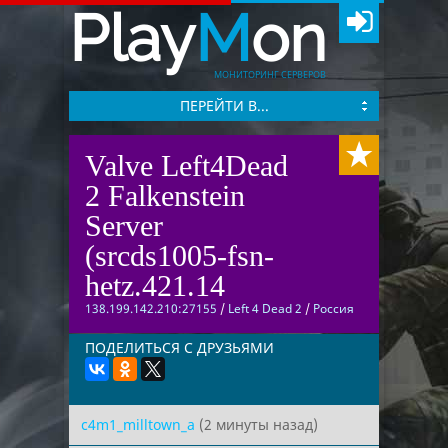
Play
M
on
МОНИТОРИНГ СЕРВЕРОВ
ПЕРЕЙТИ В...
Valve Left4Dead
2 Falkenstein
Server
(srcds1005-fsn-
hetz.421.14
138.199.142.210:27155
/
Left 4 Dead 2
/
Россия
ПОДЕЛИТЬСЯ С ДРУЗЬЯМИ
c4m1_milltown_a
(2 минуты назад)