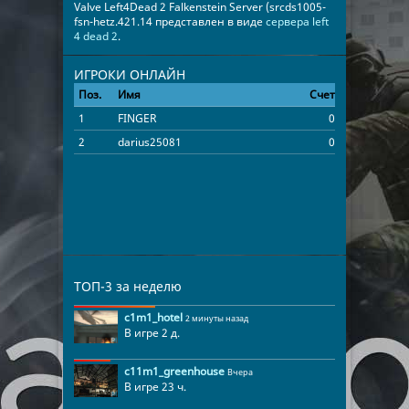
Valve Left4Dead 2 Falkenstein Server (srcds1005-
fsn-hetz.421.14 представлен в виде
сервера left
4 dead 2
.
ИГРОКИ ОНЛАЙН
Поз.
Имя
Счет
Время
1
FINGER
0
00:03:53
2
darius25081
0
00:03:53
ТОП-3 за неделю
c1m1_hotel
2 минуты назад
В игре 2 д.
c11m1_greenhouse
Вчера
В игре 23 ч.