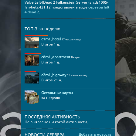
Valve Left4Dead 2 Falkenstein Server (srcds1005-
fsn-hetz.421.12 представлен в виде
сервера left
4 dead 2
.
ТОП-3 за неделю
c1m1_hotel
17 часов назад
В игре 1 д.
c8m1_apartment
Вчера
В игре 1 д.
c2m1_highway
15 часов назад
В игре 21 ч.
Остальные карты
за неделю
ПОСЛЕДНЯЯ АКТИВНОСТЬ
Не выявлено ни какой активности.
НОВОСТИ СЕРВЕРА
Добавить новость