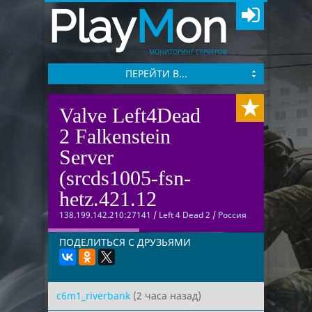
Play
M
on
МОНИТОРИНГ СЕРВЕРОВ
ПЕРЕЙТИ В...
Valve Left4Dead
2 Falkenstein
Server
(srcds1005-fsn-
hetz.421.12
138.199.142.210:27141
/
Left 4 Dead 2
/
Россия
ПОДЕЛИТЬСЯ С ДРУЗЬЯМИ
c6m1_riverbank
(2 часа назад)