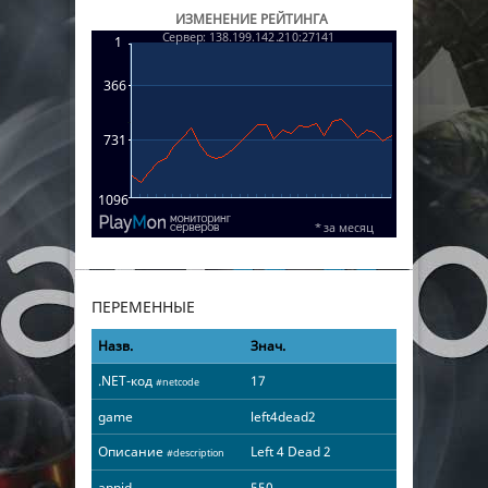
ИЗМЕНЕНИЕ РЕЙТИНГА
ПЕРЕМЕННЫЕ
Назв.
Знач.
.NET-код
17
#netcode
game
left4dead2
Описание
Left 4 Dead 2
#description
appid
550