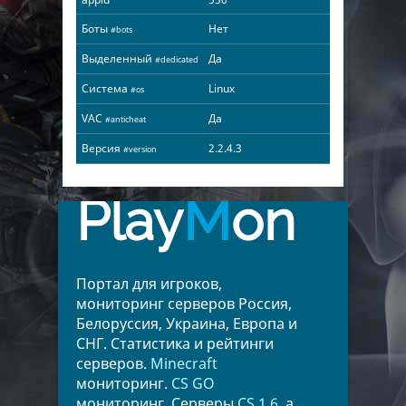
Боты
Нет
#bots
Выделенный
Да
#dedicated
Система
Linux
#os
VAC
Да
#anticheat
Версия
2.2.4.3
#version
Play
M
on
Портал для игроков,
мониторинг серверов Россия,
Белоруссия, Украина, Европа и
СНГ. Статистика и рейтинги
серверов.
Minecraft
мониторинг.
CS GO
мониторинг. Серверы
CS 1.6
, а