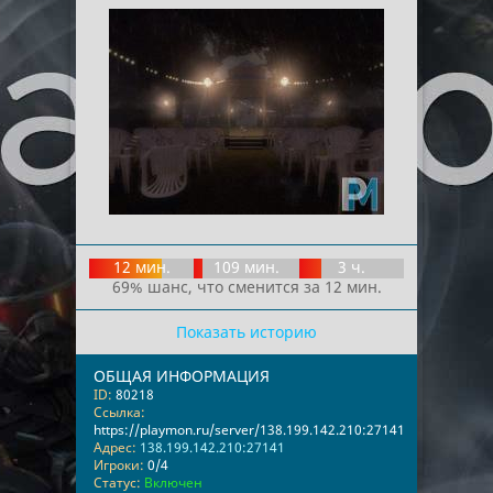
12 мин.
109 мин.
3 ч.
69% шанс, что сменится за 12 мин.
Показать историю
ОБЩАЯ ИНФОРМАЦИЯ
ID:
80218
Ссылка:
https://playmon.ru/server/138.199.142.210:27141
Адрес:
138.199.142.210:27141
Игроки:
0/4
Статус:
Включен