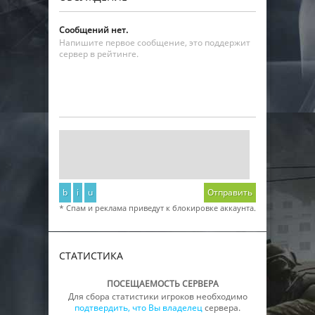
Сообщений нет.
Напишите первое сообщение, это поддержит
сервер в рейтинге.
b
i
u
Отправить
* Спам и реклама приведут к блокировке аккаунта.
СТАТИСТИКА
ПОСЕЩАЕМОСТЬ СЕРВЕРА
Для сбора статистики игроков необходимо
подтвердить, что Вы владелец
сервера.