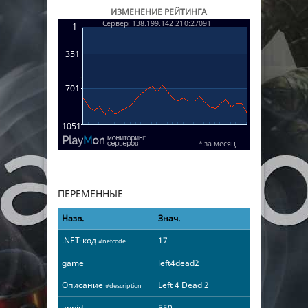
ИЗМЕНЕНИЕ РЕЙТИНГА
ПЕРЕМЕННЫЕ
Назв.
Знач.
.NET-код
17
#netcode
game
left4dead2
Описание
Left 4 Dead 2
#description
appid
550