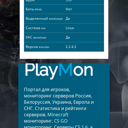
Боты
Нет
#bots
Выделенный
Да
#dedicated
Система
Linux
#os
VAC
Да
#anticheat
Версия
2.2.4.3
#version
Play
M
on
Портал для игроков,
мониторинг серверов Россия,
Белоруссия, Украина, Европа и
СНГ. Статистика и рейтинги
серверов.
Minecraft
мониторинг.
CS GO
мониторинг. Серверы
CS 1.6
, а