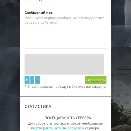
Сообщений нет.
Напишите первое сообщение, это поддержит
сервер в рейтинге.
b
i
u
Отправить
* Спам и реклама приведут к блокировке аккаунта.
СТАТИСТИКА
ПОСЕЩАЕМОСТЬ СЕРВЕРА
Для сбора статистики игроков необходимо
подтвердить, что Вы владелец
сервера.