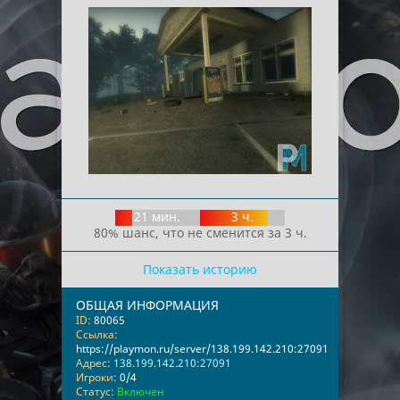
21 мин.
3 ч.
80% шанс, что не сменится за 3 ч.
Показать историю
ОБЩАЯ ИНФОРМАЦИЯ
ID:
80065
Ссылка:
https://playmon.ru/server/138.199.142.210:27091
Адрес:
138.199.142.210:27091
Игроки:
0/4
Статус:
Включен