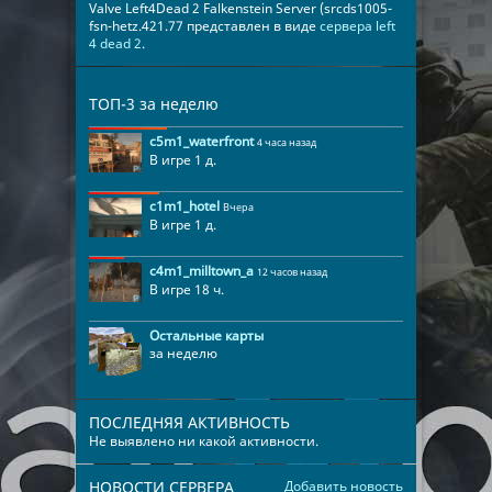
Valve Left4Dead 2 Falkenstein Server (srcds1005-
fsn-hetz.421.77 представлен в виде
сервера left
4 dead 2
.
ТОП-3 за неделю
c5m1_waterfront
4 часа назад
В игре 1 д.
c1m1_hotel
Вчера
В игре 1 д.
c4m1_milltown_a
12 часов назад
В игре 18 ч.
Остальные карты
за неделю
ПОСЛЕДНЯЯ АКТИВНОСТЬ
Не выявлено ни какой активности.
НОВОСТИ СЕРВЕРА
Добавить новость