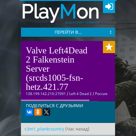
Play
M
on
МОНИТОРИНГ СЕРВЕРОВ
ПЕРЕЙТИ В...
Valve Left4Dead
2 Falkenstein
Server
(srcds1005-fsn-
hetz.421.77
138.199.142.210:27091
/
Left 4 Dead 2
/
Россия
ПОДЕЛИТЬСЯ С ДРУЗЬЯМИ
c3m1_plankcountry
(Час назад)