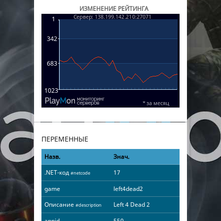
ИЗМЕНЕНИЕ РЕЙТИНГА
ПЕРЕМЕННЫЕ
Назв.
Знач.
.NET-код
17
#netcode
game
left4dead2
Описание
Left 4 Dead 2
#description
appid
550