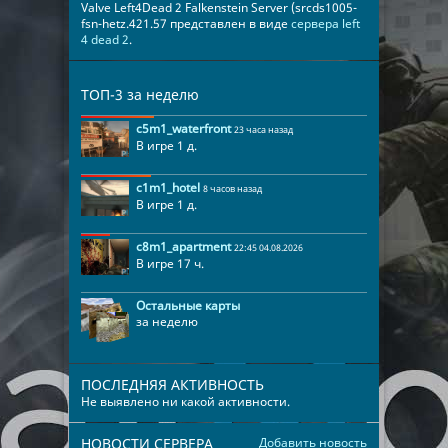
Valve Left4Dead 2 Falkenstein Server (srcds1005-
fsn-hetz.421.57 представлен в виде
сервера left
4 dead 2
.
ТОП-3 за неделю
c5m1_waterfront
23 часа назад
В игре 1 д.
c1m1_hotel
8 часов назад
В игре 1 д.
c8m1_apartment
22:45 04.08.2026
В игре 17 ч.
Остальные карты
за неделю
ПОСЛЕДНЯЯ АКТИВНОСТЬ
Не выявлено ни какой активности.
НОВОСТИ СЕРВЕРА
Добавить новость