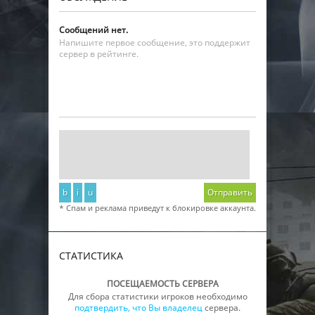
Сообщений нет.
Напишите первое сообщение, это поддержит
сервер в рейтинге.
b
i
u
Отправить
* Спам и реклама приведут к блокировке аккаунта.
СТАТИСТИКА
ПОСЕЩАЕМОСТЬ СЕРВЕРА
Для сбора статистики игроков необходимо
подтвердить, что Вы владелец
сервера.