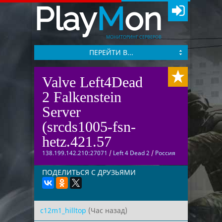
Play
M
on
МОНИТОРИНГ СЕРВЕРОВ
ПЕРЕЙТИ В...
Valve Left4Dead
2 Falkenstein
Server
(srcds1005-fsn-
hetz.421.57
138.199.142.210:27071
/
Left 4 Dead 2
/
Россия
ПОДЕЛИТЬСЯ С ДРУЗЬЯМИ
c12m1_hilltop
(Час назад)