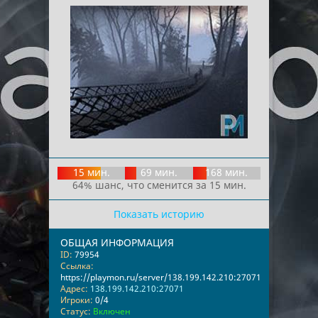
15 мин.
69 мин.
168 мин.
64% шанс, что сменится за 15 мин.
Показать историю
ОБЩАЯ ИНФОРМАЦИЯ
ID:
79954
Ссылка:
https://playmon.ru/server/138.199.142.210:27071
Адрес:
138.199.142.210:27071
Игроки:
0/4
Статус:
Включен