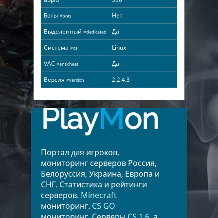
Боты
Нет
#bots
Выделенный
Да
#dedicated
Система
Linux
#os
VAC
Да
#anticheat
Версия
2.2.4.3
#version
Play
M
on
Портал для игроков,
мониторинг серверов Россия,
Белоруссия, Украина, Европа и
СНГ. Статистика и рейтинги
серверов.
Minecraft
мониторинг.
CS GO
мониторинг. Серверы
CS 1.6
, а