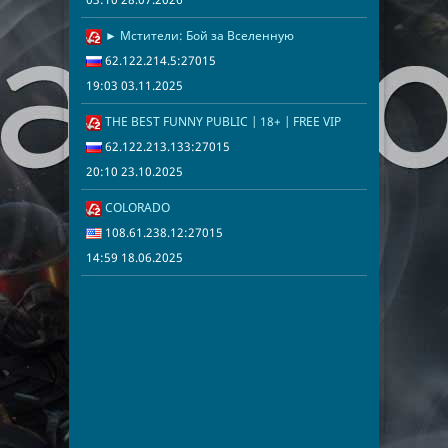
► Мстители: Бой за Вселенную
19:03 03.11.2
62.122.214.5
62.122.214.5:27015
19:03 03.11.2025
THE BEST FUNNY PUBLIC | 18+ | FREE VIP
20:10 23.10.2
62.122.213.1
62.122.213.133:27015
20:10 23.10.2025
COLORADO
14:59 18.06.2
108.61.238.1
108.61.238.12:27015
14:59 18.06.2025