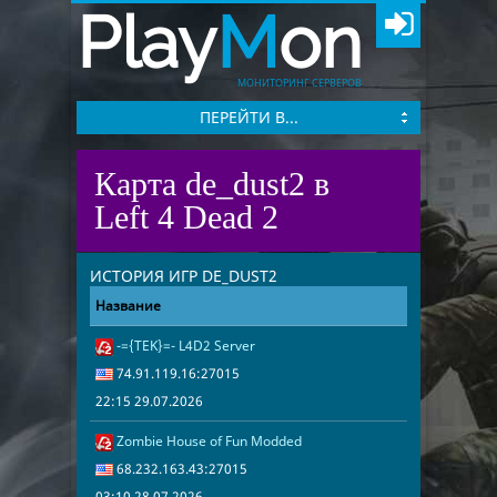
Play
M
on
МОНИТОРИНГ СЕРВЕРОВ
ПЕРЕЙТИ В...
Карта de_dust2 в
Left 4 Dead 2
ИСТОРИЯ ИГР DE_DUST2
Название
Адрес
Дата
-={TEK}=- L4D2 Server
22:15 29.07.2
74.91.119.16
74.91.119.16:27015
22:15 29.07.2026
Zombie House of Fun Modded
03:10 28.07.2
68.232.163.4
68.232.163.43:27015
03:10 28.07.2026