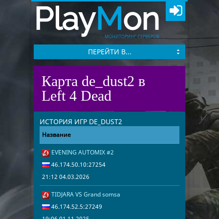
Play
M
on
МОНИТОРИНГ СЕРВЕРОВ
ПЕРЕЙТИ В...
Карта de_dust2 в
Left 4 Dead
ИСТОРИЯ ИГР DE_DUST2
Название
Адрес
Дата
EVENING AUTOMIX #2
21:12 04.03.2
46.174.50.10
46.174.50.10:27254
21:12 04.03.2026
TIDJARA VS Grand somsa
19:06 01.11.2
46.174.52.5:
46.174.52.5:27249
19:06 01.11.2025