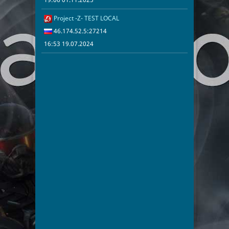
Project -Z- TEST LOCAL
16:53 19.07.2
46.174.52.5:
46.174.52.5:27214
16:53 19.07.2024